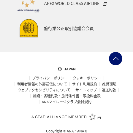
APEX WORLD CLASS AIRLINE
千葉県
プレミアムメンバー
東アジア
兵庫県
東海地方
熊本県
福島県
ANAのふるさと納税
旅行業公正取引協議会会員
ANAショッピング A-style
世界遺産
ショッピング＆ライフ
ツアー
大分県
京都府
愛知県
愛媛県
トラウト
マイルを使う
JAPAN
プライバシーポリシー
クッキーポリシー
宮城県
広島県
鹿児島県
旅館
徳島県
利用者情報の外部送信について
サイト利用規約
推奨環境
ウェブアクセシビリティについて
サイトマップ
運送約款
三重県
ANA CA's Note
AMC会員専用サービス
標識・各種約款・旅行条件書・取扱料金表
ANAマイレージクラブ会員規約
香川県
長崎県
青森県
オーストラリア
ドイツ
空港グルメ
日常
アユ
埼玉県
Copyright ©
ANA・ANA X
和歌山県
ホノルル
ラウンジ
ANAのサービス