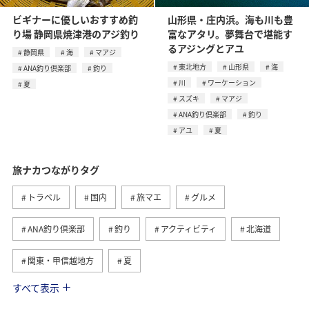
ビギナーに優しいおすすめ釣
山形県・庄内浜。海も川も豊
り場 静岡県焼津港のアジ釣り
富なアタリ。夢舞台で堪能す
るアジングとアユ
静岡県
海
マアジ
東北地方
山形県
海
ANA釣り倶楽部
釣り
川
ワーケーション
夏
スズキ
マアジ
ANA釣り倶楽部
釣り
アユ
夏
旅ナカつながりタグ
トラベル
国内
旅マエ
グルメ
ANA釣り倶楽部
釣り
アクティビティ
北海道
関東・甲信越地方
夏
すべて表示
趣味
自然・植物
海外
歴史・文化・芸術