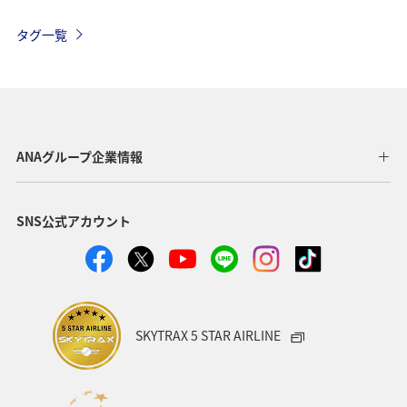
温泉
秋
東京都
九州地方
タグ一覧
マイルを貯める
沖縄
春
ホテル
東北地方
家族旅行
冬
ライフ
四国地方
川
海
ANAマイレージクラブ
神奈川県
ANAグループ企業情報
関西地方
北陸地方
福岡県
高知県
SNS公式アカウント
山形県
宮崎県
ANAグルメマイル
ヨーロッパ
中国地方
湖
旅アト
静岡県
ワーケーション
アメリカ
東南アジア・南アジア
SKYTRAX 5 STAR AIRLINE
ハワイ
栃木県
秋田県
大阪府
群馬県
石川県
一人旅
アメリカ・カナダ・中南米