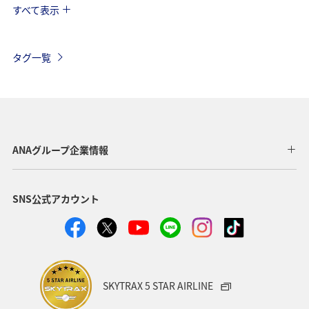
すべて表示
趣味
自然・植物
海外
歴史・文化・芸術
温泉
秋
東京都
九州地方
タグ一覧
マイルを貯める
沖縄
春
ホテル
東北地方
家族旅行
冬
ライフ
四国地方
川
海
ANAマイレージクラブ
神奈川県
ANAグループ企業情報
関西地方
北陸地方
福岡県
高知県
SNS公式アカウント
山形県
宮崎県
ANAグルメマイル
ヨーロッパ
中国地方
湖
旅アト
静岡県
ワーケーション
アメリカ
東南アジア・南アジア
SKYTRAX 5 STAR AIRLINE
ハワイ
栃木県
秋田県
大阪府
群馬県