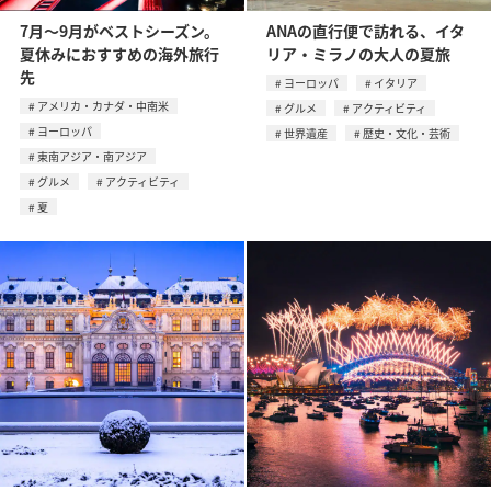
7月〜9月がベストシーズン。
ANAの直行便で訪れる、イタ
夏休みにおすすめの海外旅行
リア・ミラノの大人の夏旅
先
ヨーロッパ
イタリア
アメリカ・カナダ・中南米
グルメ
アクティビティ
ヨーロッパ
世界遺産
歴史・文化・芸術
東南アジア・南アジア
グルメ
アクティビティ
夏