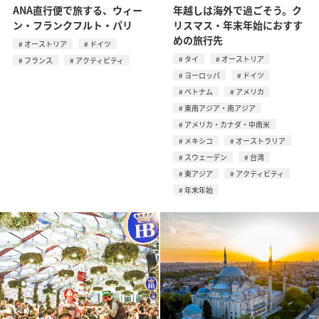
ANA直行便で旅する、ウィー
年越しは海外で過ごそう。ク
ン・フランクフルト・パリ
リスマス・年末年始におすす
めの旅行先
オーストリア
ドイツ
タイ
オーストリア
フランス
アクティビティ
ヨーロッパ
ドイツ
ベトナム
アメリカ
東南アジア・南アジア
アメリカ・カナダ・中南米
メキシコ
オーストラリア
スウェーデン
台湾
東アジア
アクティビティ
年末年始