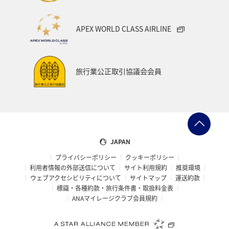
石川県
一人旅
アメリカ・カナダ・中南米
APEX WORLD CLASS AIRLINE
千葉県
プレミアムメンバー
東アジア
兵庫県
東海地方
熊本県
福島県
ANAのふるさと納税
旅行業公正取引協議会会員
ANAショッピング A-style
世界遺産
ショッピング＆ライフ
ツアー
大分県
京都府
愛知県
愛媛県
トラウト
マイルを使う
JAPAN
プライバシーポリシー
クッキーポリシー
宮城県
広島県
鹿児島県
旅館
徳島県
利用者情報の外部送信について
サイト利用規約
推奨環境
ウェブアクセシビリティについて
サイトマップ
運送約款
三重県
ANA CA's Note
AMC会員専用サービス
標識・各種約款・旅行条件書・取扱料金表
ANAマイレージクラブ会員規約
香川県
長崎県
青森県
オーストラリア
ドイツ
空港グルメ
日常
アユ
埼玉県