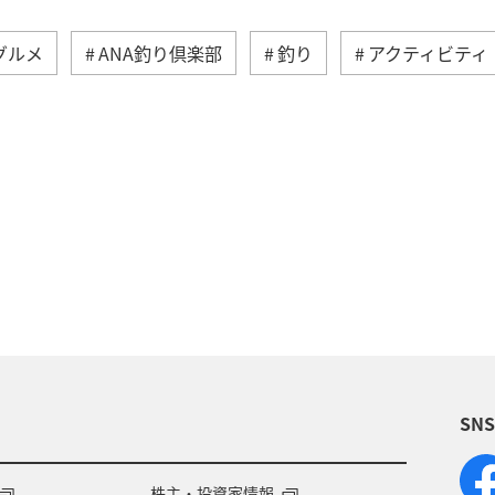
グルメ
ANA釣り倶楽部
釣り
アクティビティ
歴史・文化・芸術
温泉
秋
東京都
九州
族旅行
冬
ライフ
四国地方
川
福岡県
高知県
山形県
宮崎県
A
岡県
ワーケーション
アメリカ
東南アジア・
SN
石川県
一人旅
アメリカ・カナダ・中南米
千
熊本県
福島県
ANAのふるさと納税
ANA
株主・投資家情報