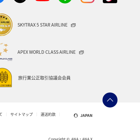
ト
マイルを使う
宮城県
SKYTRAX 5 STAR AIRLINE
サービス
香川県
長崎県
和歌山県
ホノルル
ラウンジ
APEX WORLD CLASS AIRLINE
鳥取県
旅行業公正取引協議会会員
日本の歴史・文化・芸術
機内
ワカサギ
島根県
イギリス
て
サイトマップ
運送約款
JAPAN
グルメ
岩手県
長野県
フランス
年末年始
仙台
Copyright ©
ANA・ANA X