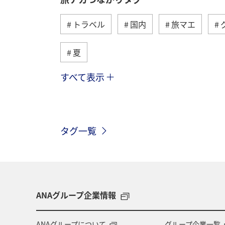
トラベル
国内
旅マエ
夏
すべて表示
趣味
自然・植物
海外
春
ホテル
東北地方
家
タグ一覧
神奈川県
関西地方
北陸地方
中国地方
湖
旅アト
静
秋田県
大阪府
群馬県
ANAグループ企業情報
東アジア
兵庫県
東海地方
ANAグループについて
グループ企業一覧