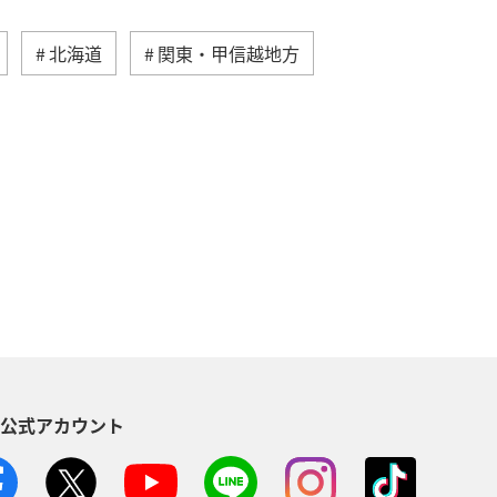
北海道
関東・甲信越地方
地方
マイルを貯める
沖縄
海
ANAマイレージクラブ
NAグルメマイル
ヨーロッパ
南アジア
ハワイ
栃木県
S公式アカウント
葉県
プレミアムメンバー
ショッピング A-style
世界遺産