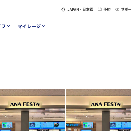
JAPAN
・日本語
予約
サポ
イフ
マイレージ