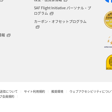
SAF Flight Initiative パーソナル・プ
大分県
京都府
愛知県
愛媛県
トラウ
ログラム
カーボン・オフセットプログラム
徳島県
三重県
ANA CA's Note
AMC会員専用
情報
ツ
空港グルメ
日常
アユ
埼玉県
湾
タイ
韓国
富山県
札幌
函館
ワーケーション（家族）
ワーケーション（単身）
沢
オセアニア
お祭り・イベント
飛行機
送信について
サイト利用規約
推奨環境
ウェブアクセシビリティについ
ビティ
サイクリング
年末年始の関西地方の旅行・
ラブ会員規約
ダイヤモンドサービス
台北
シドニー