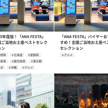
25年度版！「ANA FESTA」
「ANA FESTA」バイヤー
国ご当地お土産ベストセレク
すめ！全国ご当地お土産ベ
ョン
セレクション
福岡県
北海道
愛媛県
グルメ
広島県
鹿児島県
東京都
仙台
沖縄
グルメ