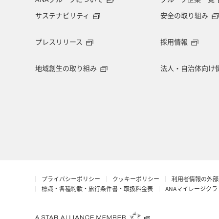
サステナビリティ
安全の取り組み
ショッピング＆ライフ
ツアー
プレスリリース
採用情報
広島県
鹿児島県
旅館
地域創生の取り組み
法人・自治体向け
青森県
オーストラリア
ドイ
ANAのサービス
ベトナム
台
キャンプ・グランピング
夜景
カップル
スキー・スノボ
金
プライバシーポリシー
クッキーポリシー
利用者情報の外部
アプリ
茨城県
秋のアクティ
標識・各種約款・旅行条件書・取扱料金表
ANAマイレージク
滋賀県
ニューヨーク
沖縄県