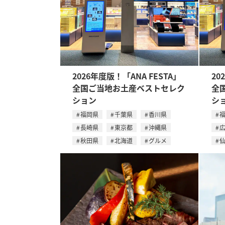
2026年度版！「ANA FESTA」
20
全国ご当地お土産ベストセレク
全
ション
シ
福岡県
千葉県
香川県
長崎県
東京都
沖縄県
秋田県
北海道
グルメ