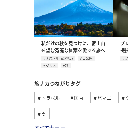
私だけの秋を見つけに、富士山
プ
を望む秀麗な紅葉を愛でる旅へ
提
関東・甲信越地方
山梨県
グルメ
秋
旅ナカつながりタグ
トラベル
国内
旅マエ
夏
すべて表示