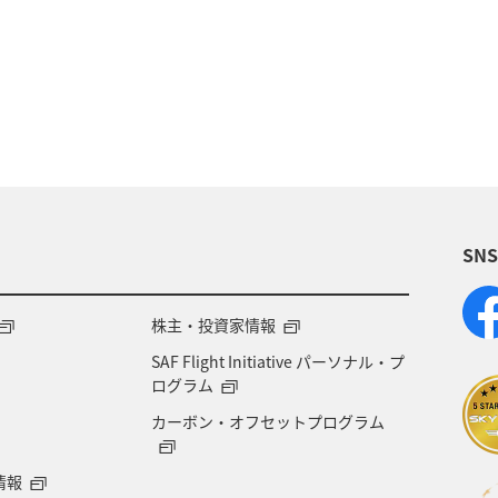
歴史・文化・芸術
温泉
秋
東京都
九州
族旅行
冬
ライフ
四国地方
川
福岡県
高知県
山形県
宮崎県
A
岡県
ワーケーション
アメリカ
東南アジア・
SN
石川県
一人旅
アメリカ・カナダ・中南米
千
熊本県
福島県
ANAのふるさと納税
ANA
株主・投資家情報
SAF Flight Initiative パーソナル・プ
大分県
京都府
愛知県
愛媛県
トラウ
ログラム
カーボン・オフセットプログラム
徳島県
三重県
ANA CA's Note
AMC会員専用
情報