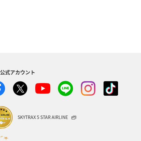
地方
マイルを貯める
沖縄
海
ANAマイレージクラブ
NAグルメマイル
ヨーロッパ
南アジア
ハワイ
栃木県
S公式アカウント
葉県
プレミアムメンバー
ショッピング A-style
世界遺産
ト
マイルを使う
宮城県
SKYTRAX 5 STAR AIRLINE
サービス
香川県
長崎県