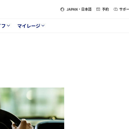
JAPAN
・日本語
予約
サポ
イフ
マイレージ