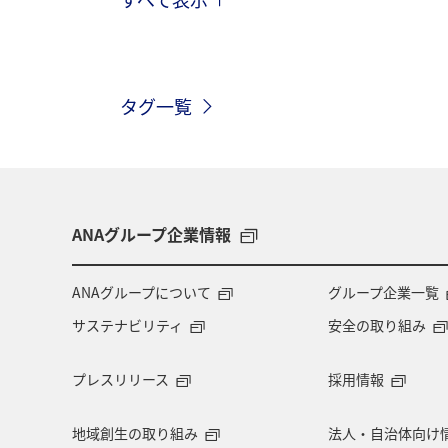
趣味
自然・植物
海外
春
ホテル
東北地方
家
タグ一覧
神奈川県
関西地方
北陸地方
中国地方
湖
旅アト
静
秋田県
大阪府
群馬県
ANAグループ企業情報
東アジア
兵庫県
東海地方
ANAグループについて
グループ企業一覧
サステナビリティ
安全の取り組み
ショッピング＆ライフ
ツアー
プレスリリース
採用情報
広島県
鹿児島県
旅館
地域創生の取り組み
法人・自治体向け