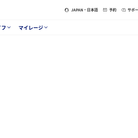
JAPAN
・日本語
予約
サポ
イフ
マイレージ