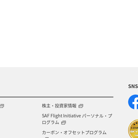
歴史・文化・芸術
温泉
秋
東京都
九州
族旅行
冬
ライフ
四国地方
川
福岡県
高知県
山形県
宮崎県
A
岡県
ワーケーション
アメリカ
東南アジア・
SN
石川県
一人旅
アメリカ・カナダ・中南米
千
熊本県
福島県
ANAのふるさと納税
ANA
株主・投資家情報
SAF Flight Initiative パーソナル・プ
大分県
京都府
愛知県
愛媛県
トラウ
ログラム
カーボン・オフセットプログラム
徳島県
三重県
ANA CA's Note
AMC会員専用