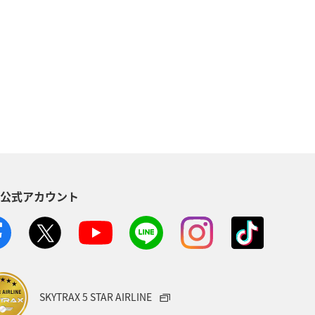
地方
マイルを貯める
沖縄
海
ANAマイレージクラブ
NAグルメマイル
ヨーロッパ
南アジア
ハワイ
栃木県
S公式アカウント
葉県
プレミアムメンバー
ショッピング A-style
世界遺産
ト
マイルを使う
宮城県
SKYTRAX 5 STAR AIRLINE
サービス
香川県
長崎県