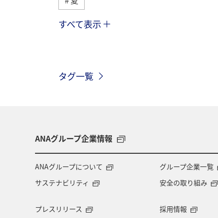
すべて表示
趣味
自然・植物
海外
春
ホテル
東北地方
家
タグ一覧
神奈川県
関西地方
北陸地方
中国地方
湖
旅アト
静
秋田県
大阪府
群馬県
ANAグループ企業情報
東アジア
兵庫県
東海地方
ANAグループについて
グループ企業一覧
サステナビリティ
安全の取り組み
ショッピング＆ライフ
ツアー
プレスリリース
採用情報
広島県
鹿児島県
旅館