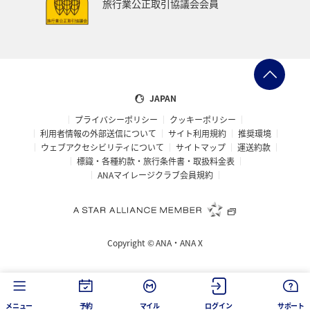
旅行業公正取引協議会会員
ANAショッピング A-style
世界遺産
ショッピング＆ライフ
ツアー
大分県
京都府
愛知県
愛媛県
トラウト
マイルを使う
JAPAN
プライバシーポリシー
クッキーポリシー
宮城県
広島県
鹿児島県
旅館
徳島県
利用者情報の外部送信について
サイト利用規約
推奨環境
ウェブアクセシビリティについて
サイトマップ
運送約款
三重県
ANA CA's Note
AMC会員専用サービス
標識・各種約款・旅行条件書・取扱料金表
ANAマイレージクラブ会員規約
香川県
長崎県
青森県
オーストラリア
ドイツ
空港グルメ
日常
アユ
埼玉県
Copyright ©
ANA・ANA X
和歌山県
ホノルル
ラウンジ
ANAのサービス
ベトナム
台湾
タイ
韓国
富山県
メニュー
予約
マイル
ログイン
サポート