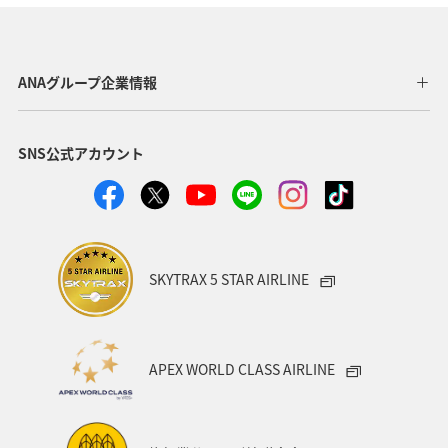
東北地方
家族旅行
冬
ライフ
四国地方
川
海
ANAマイレージクラブ
神奈川県
ANAグループ企業情報
関西地方
北陸地方
福岡県
高知県
SNS公式アカウント
山形県
宮崎県
ANAグルメマイル
ヨーロッパ
中国地方
湖
旅アト
静岡県
ワーケーション
アメリカ
東南アジア・南アジア
SKYTRAX 5 STAR AIRLINE
ハワイ
栃木県
秋田県
大阪府
群馬県
石川県
一人旅
アメリカ・カナダ・中南米
APEX WORLD CLASS AIRLINE
千葉県
プレミアムメンバー
東アジア
兵庫県
東海地方
熊本県
福島県
ANAのふるさと納税