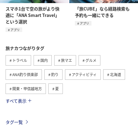
スマホ1台で空の旅がより快
「旅CUBE」なら経路検索も
適に「ANA Smart Travel」
予約も一緒にできる
という選択
アプリ
アプリ
旅ナカつながりタグ
トラベル
国内
旅マエ
グルメ
ANA釣り倶楽部
釣り
アクティビティ
北海道
関東・甲信越地方
夏
すべて表示
趣味
自然・植物
海外
歴史・文化・芸術
温泉
秋
東京都
九州地方
タグ一覧
マイルを貯める
沖縄
春
ホテル