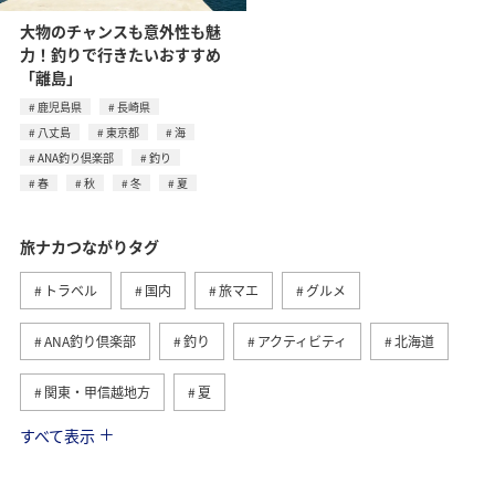
大物のチャンスも意外性も魅
力！釣りで行きたいおすすめ
「離島」
鹿児島県
長崎県
八丈島
東京都
海
ANA釣り倶楽部
釣り
春
秋
冬
夏
旅ナカつながりタグ
トラベル
国内
旅マエ
グルメ
ANA釣り倶楽部
釣り
アクティビティ
北海道
関東・甲信越地方
夏
すべて表示
趣味
自然・植物
海外
歴史・文化・芸術
温泉
秋
東京都
九州地方