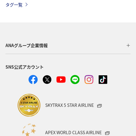
タグ一覧
マイルを貯める
沖縄
春
ホテル
東北地方
家族旅行
冬
ライフ
四国地方
川
海
ANAマイレージクラブ
神奈川県
ANAグループ企業情報
関西地方
北陸地方
福岡県
高知県
SNS公式アカウント
山形県
宮崎県
ANAグルメマイル
ヨーロッパ
中国地方
湖
旅アト
静岡県
ワーケーション
アメリカ
東南アジア・南アジア
SKYTRAX 5 STAR AIRLINE
ハワイ
栃木県
秋田県
大阪府
群馬県
石川県
一人旅
アメリカ・カナダ・中南米
APEX WORLD CLASS AIRLINE