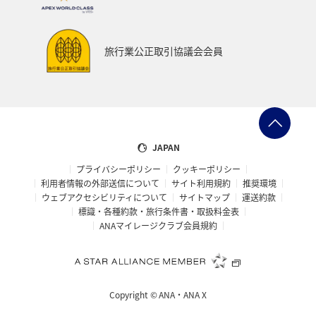
千葉県
プレミアムメンバー
東アジア
兵庫県
東海地方
熊本県
福島県
ANAのふるさと納税
旅行業公正取引協議会会員
ANAショッピング A-style
世界遺産
ショッピング＆ライフ
ツアー
大分県
京都府
愛知県
愛媛県
トラウト
マイルを使う
JAPAN
プライバシーポリシー
クッキーポリシー
宮城県
広島県
鹿児島県
旅館
徳島県
利用者情報の外部送信について
サイト利用規約
推奨環境
ウェブアクセシビリティについて
サイトマップ
運送約款
三重県
ANA CA's Note
AMC会員専用サービス
標識・各種約款・旅行条件書・取扱料金表
ANAマイレージクラブ会員規約
香川県
長崎県
青森県
オーストラリア
ドイツ
空港グルメ
日常
アユ
埼玉県
Copyright ©
ANA・ANA X
和歌山県
ホノルル
ラウンジ
ANAのサービス