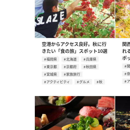
空港からアクセス良好。秋に行
関
きたい「食の旅」スポット10選
れ
ポ
福岡県
北海道
兵庫県
東京都
京都府
秋田県
宮城県
家族旅行
アクティビティ
グルメ
秋