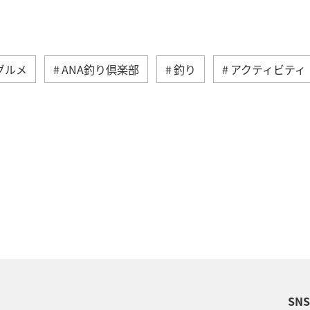
グルメ
ANA釣り倶楽部
釣り
アクティビティ
歴史・文化・芸術
温泉
秋
東京都
九州
族旅行
冬
ライフ
四国地方
川
福岡県
高知県
山形県
宮崎県
A
岡県
ワーケーション
アメリカ
東南アジア・
SN
石川県
一人旅
アメリカ・カナダ・中南米
千