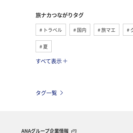
旅ナカつながりタグ
トラベル
国内
旅マエ
夏
すべて表示
趣味
自然・植物
海外
春
ホテル
東北地方
家
タグ一覧
神奈川県
関西地方
北陸地方
中国地方
湖
旅アト
静
秋田県
大阪府
群馬県
ANAグループ企業情報