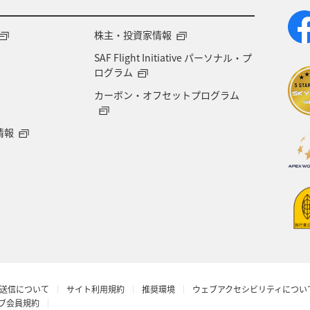
熊本県
福島県
ANAのふるさと納税
ANA
株主・投資家情報
SAF Flight Initiative パーソナル・プ
大分県
京都府
愛知県
愛媛県
トラウ
ログラム
カーボン・オフセットプログラム
徳島県
三重県
ANA CA's Note
AMC会員専用
情報
ツ
空港グルメ
日常
アユ
埼玉県
湾
タイ
韓国
富山県
札幌
函館
ワーケーション（家族）
ワーケーション（単身）
沢
オセアニア
お祭り・イベント
飛行機
送信について
サイト利用規約
推奨環境
ウェブアクセシビリティについ
ビティ
サイクリング
年末年始の関西地方の旅行・
ラブ会員規約