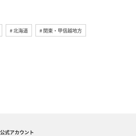
北海道
関東・甲信越地方
地方
マイルを貯める
沖縄
海
ANAマイレージクラブ
NAグルメマイル
ヨーロッパ
南アジア
ハワイ
栃木県
S公式アカウント
葉県
プレミアムメンバー