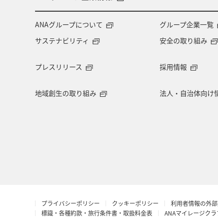
東アジア
兵庫県
東海地方
ANAグループについて
グループ企業一覧
サステナビリティ
安全の取り組み
ショッピング＆ライフ
ツアー
プレスリリース
採用情報
広島県
鹿児島県
旅館
地域創生の取り組み
法人・自治体向け
青森県
オーストラリア
ドイ
ANAのサービス
ベトナム
台
キャンプ・グランピング
夜景
カップル
スキー・スノボ
金
プライバシーポリシー
クッキーポリシー
利用者情報の外部
アプリ
茨城県
秋のアクティ
標識・各種約款・旅行条件書・取扱料金表
ANAマイレージク