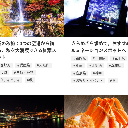
西の秋旅：3つの空港から訪
きらめきを求めて。おすす
る、秋を大満喫できる紅葉ス
ルミネーションスポットへ
ット
福岡県
千葉県
三重県
関西地方
兵庫県
大阪府
札幌
北海道
兵庫県
奈良県
自然・植物
広島県
神戸
アクティビティ
秋
お祭り・イベント
冬