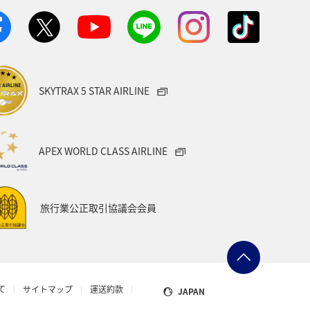
ショッピング A-style
世界遺産
ト
マイルを使う
宮城県
SKYTRAX 5 STAR AIRLINE
サービス
香川県
長崎県
和歌山県
ホノルル
ラウンジ
APEX WORLD CLASS AIRLINE
鳥取県
旅行業公正取引協議会会員
日本の歴史・文化・芸術
機内
ワカサギ
島根県
イギリス
て
サイトマップ
運送約款
JAPAN
グルメ
岩手県
長野県