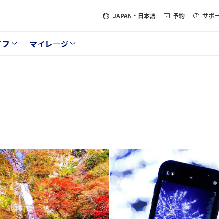
JAPAN
・日本語
予約
サポ
イフ
マイレージ