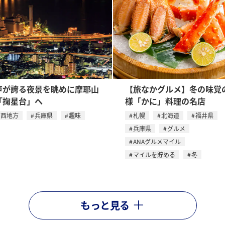
戸が誇る夜景を眺めに摩耶山
【旅なかグルメ】冬の味覚
「掬星台」へ
様「かに」料理の名店
関西地方
兵庫県
趣味
札幌
北海道
福井県
兵庫県
グルメ
ANAグルメマイル
マイルを貯める
冬
もっと見る