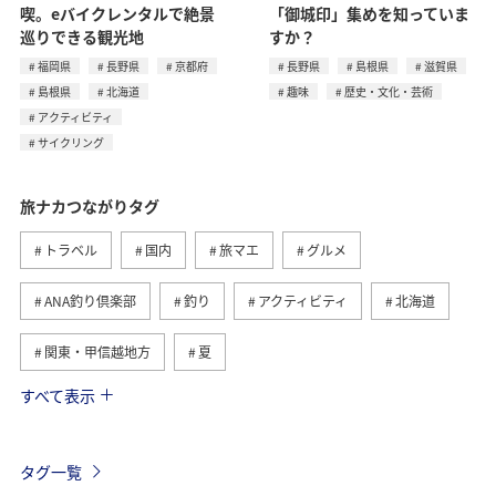
喫。eバイクレンタルで絶景
「御城印」集めを知っていま
巡りできる観光地
すか？
福岡県
長野県
京都府
長野県
島根県
滋賀県
島根県
北海道
趣味
歴史・文化・芸術
アクティビティ
サイクリング
旅ナカつながりタグ
トラベル
国内
旅マエ
グルメ
ANA釣り倶楽部
釣り
アクティビティ
北海道
関東・甲信越地方
夏
すべて表示
趣味
自然・植物
海外
歴史・文化・芸術
温泉
秋
東京都
九州地方
タグ一覧