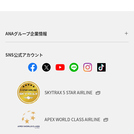
マイルを貯める
沖縄
春
ホテル
東北地方
家族旅行
冬
ライフ
四国地方
川
海
ANAマイレージクラブ
神奈川県
ANAグループ企業情報
関西地方
北陸地方
福岡県
高知県
SNS公式アカウント
山形県
宮崎県
ANAグルメマイル
ヨーロッパ
中国地方
湖
旅アト
静岡県
ワーケーション
アメリカ
東南アジア・南アジア
SKYTRAX 5 STAR AIRLINE
ハワイ
栃木県
秋田県
大阪府
群馬県
石川県
一人旅
アメリカ・カナダ・中南米
APEX WORLD CLASS AIRLINE
千葉県
プレミアムメンバー
東アジア
兵庫県