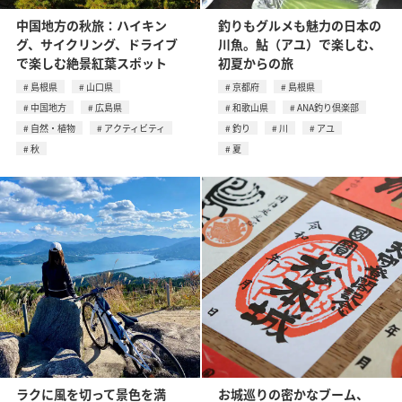
中国地方の秋旅：ハイキン
釣りもグルメも魅力の日本の
グ、サイクリング、ドライブ
川魚。鮎（アユ）で楽しむ、
で楽しむ絶景紅葉スポット
初夏からの旅
島根県
山口県
京都府
島根県
中国地方
広島県
和歌山県
ANA釣り倶楽部
自然・植物
アクティビティ
釣り
川
アユ
秋
夏
ラクに風を切って景色を満
お城巡りの密かなブーム、