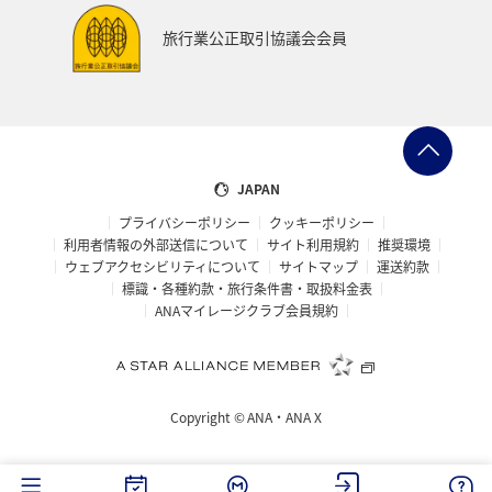
東海地方
熊本県
福島県
ANAのふるさと納税
旅行業公正取引協議会会員
ANAショッピング A-style
世界遺産
ショッピング＆ライフ
ツアー
大分県
京都府
愛知県
愛媛県
トラウト
マイルを使う
JAPAN
プライバシーポリシー
クッキーポリシー
宮城県
広島県
鹿児島県
旅館
徳島県
利用者情報の外部送信について
サイト利用規約
推奨環境
ウェブアクセシビリティについて
サイトマップ
運送約款
三重県
ANA CA's Note
AMC会員専用サービス
標識・各種約款・旅行条件書・取扱料金表
ANAマイレージクラブ会員規約
香川県
長崎県
青森県
オーストラリア
ドイツ
空港グルメ
日常
アユ
埼玉県
Copyright ©
ANA・ANA X
和歌山県
ホノルル
ラウンジ
ANAのサービス
ベトナム
台湾
タイ
韓国
富山県