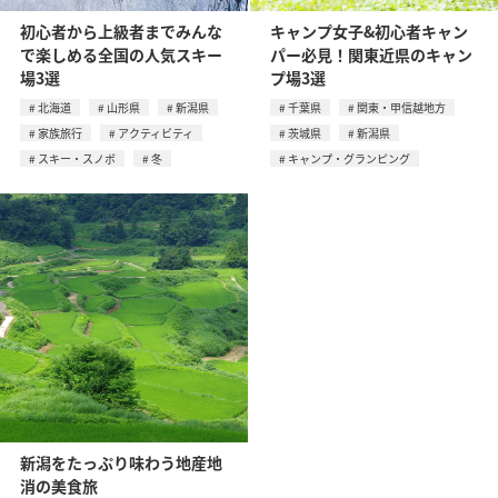
初心者から上級者までみんな
キャンプ女子&初心者キャン
で楽しめる全国の人気スキー
パー必見！関東近県のキャン
場3選
プ場3選
北海道
山形県
新潟県
千葉県
関東・甲信越地方
家族旅行
アクティビティ
茨城県
新潟県
スキー・スノボ
冬
キャンプ・グランピング
新潟をたっぷり味わう地産地
消の美食旅