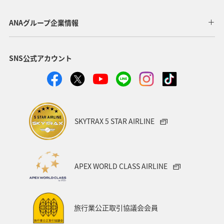
川
海
ANAマイレージクラブ
神奈川県
ANAグループ企業情報
関西地方
北陸地方
福岡県
高知県
SNS公式アカウント
山形県
宮崎県
ANAグルメマイル
ヨーロッパ
中国地方
湖
旅アト
静岡県
ワーケーション
アメリカ
東南アジア・南アジア
SKYTRAX 5 STAR AIRLINE
ハワイ
栃木県
秋田県
大阪府
群馬県
石川県
一人旅
アメリカ・カナダ・中南米
APEX WORLD CLASS AIRLINE
千葉県
プレミアムメンバー
東アジア
兵庫県
東海地方
熊本県
福島県
ANAのふるさと納税
旅行業公正取引協議会会員
ANAショッピング A-style
世界遺産