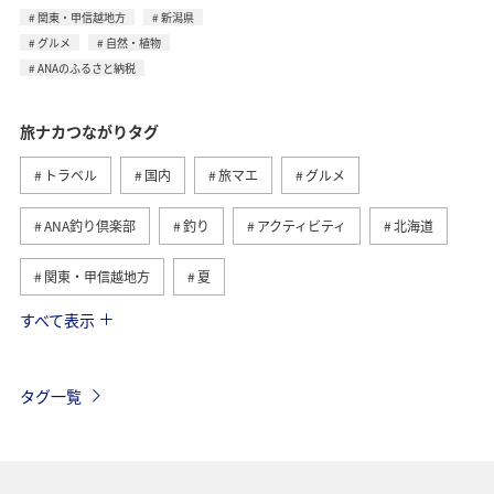
関東・甲信越地方
新潟県
グルメ
自然・植物
ANAのふるさと納税
旅ナカつながりタグ
トラベル
国内
旅マエ
グルメ
ANA釣り倶楽部
釣り
アクティビティ
北海道
関東・甲信越地方
夏
すべて表示
趣味
自然・植物
海外
歴史・文化・芸術
温泉
秋
東京都
九州地方
タグ一覧
マイルを貯める
沖縄
春
ホテル
東北地方
家族旅行
冬
ライフ
四国地方