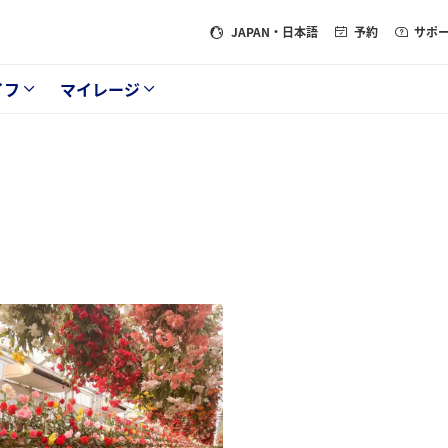
JAPAN
・日本語
予約
サポ
イフ
マイレージ