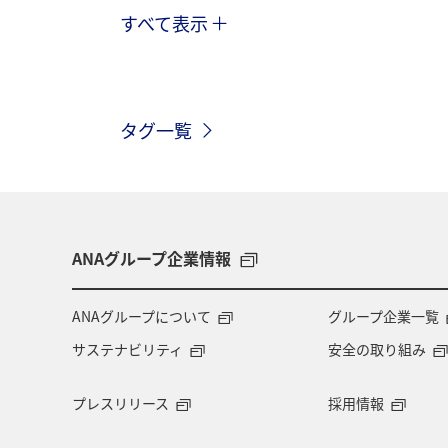
すべて表示
趣味
自然・植物
海外
春
ホテル
東北地方
家
タグ一覧
神奈川県
関西地方
北陸地方
中国地方
湖
旅アト
静
秋田県
大阪府
群馬県
ANAグループ企業情報
東アジア
兵庫県
東海地方
ANAグループについて
グループ企業一覧
サステナビリティ
安全の取り組み
ショッピング＆ライフ
ツアー
プレスリリース
採用情報
広島県
鹿児島県
旅館