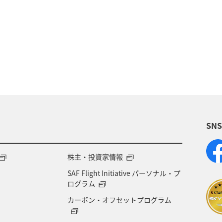
歴史・文化・芸術
温泉
秋
東京都
九州
族旅行
冬
ライフ
四国地方
川
福岡県
高知県
山形県
宮崎県
A
岡県
ワーケーション
アメリカ
東南アジア・
SN
石川県
一人旅
アメリカ・カナダ・中南米
千
熊本県
福島県
ANAのふるさと納税
ANA
株主・投資家情報
SAF Flight Initiative パーソナル・プ
大分県
京都府
愛知県
愛媛県
トラウ
ログラム
カーボン・オフセットプログラム
徳島県
三重県
ANA CA's Note
AMC会員専用