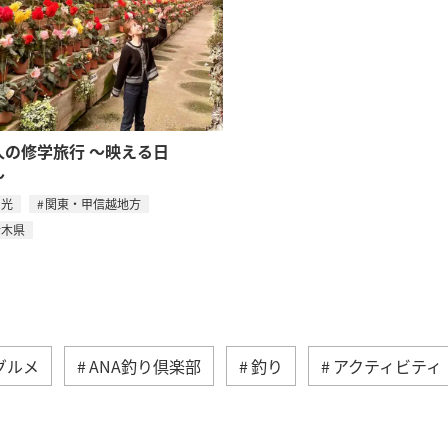
人の修学旅行 〜映える日
〜
日光
関東・甲信越地方
栃木県
グルメ
ANA釣り倶楽部
釣り
アクティビティ