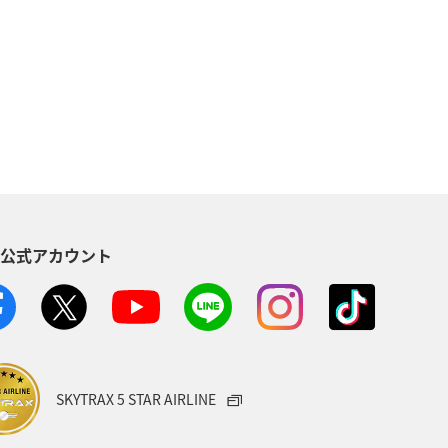
地方
マイルを貯める
沖縄
海
ANAマイレージクラブ
NAグルメマイル
ヨーロッパ
南アジア
ハワイ
栃木県
S公式アカウント
葉県
プレミアムメンバー
ショッピング A-style
世界遺産
ト
マイルを使う
宮城県
SKYTRAX 5 STAR AIRLINE
サービス
香川県
長崎県