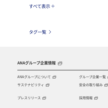
すべて表示
趣味
自然・植物
海外
春
ホテル
東北地方
家
タグ一覧
神奈川県
関西地方
北陸地方
中国地方
湖
旅アト
静
秋田県
大阪府
群馬県
ANAグループ企業情報
東アジア
兵庫県
東海地方
ANAグループについて
グループ企業一覧
サステナビリティ
安全の取り組み
ショッピング＆ライフ
ツアー
プレスリリース
採用情報
広島県
鹿児島県
旅館