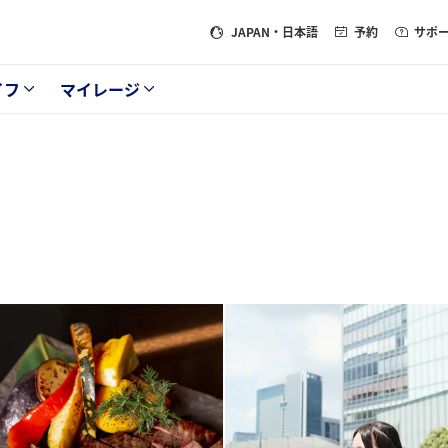
JAPAN
・日本語
予約
サポ
イフ
マイレージ