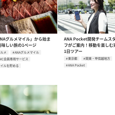
ANAグルメマイル」から始ま
ANA Pocket開発チームス
美味しい旅の1ページ
フがご案内！移動を楽しむ
1日ツアー
グルメ
ANAグルメマイル
東京都
関東・甲信越地方
MC会員専用サービス
ANA Pocket
マイルを貯める