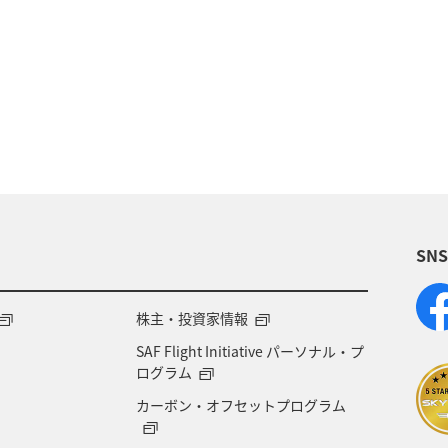
歴史・文化・芸術
温泉
秋
東京都
九州
族旅行
冬
ライフ
四国地方
川
福岡県
高知県
山形県
宮崎県
A
岡県
ワーケーション
アメリカ
東南アジア・
SN
石川県
一人旅
アメリカ・カナダ・中南米
千
熊本県
福島県
ANAのふるさと納税
ANA
株主・投資家情報
SAF Flight Initiative パーソナル・プ
大分県
京都府
愛知県
愛媛県
トラウ
ログラム
カーボン・オフセットプログラム
徳島県
三重県
ANA CA's Note
AMC会員専用