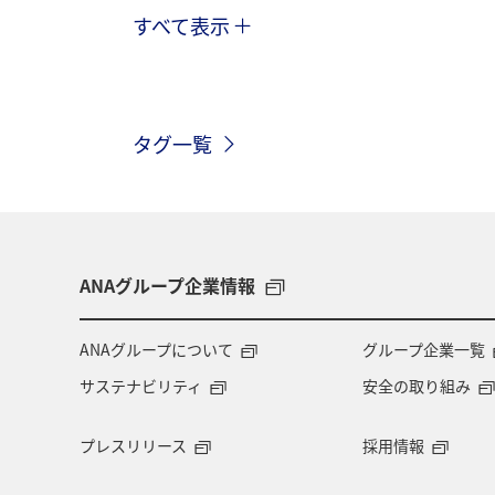
すべて表示
趣味
自然・植物
海外
春
ホテル
東北地方
家
タグ一覧
神奈川県
関西地方
北陸地方
中国地方
湖
旅アト
静
秋田県
大阪府
群馬県
ANAグループ企業情報
東アジア
兵庫県
東海地方
ANAグループについて
グループ企業一覧
サステナビリティ
安全の取り組み
ショッピング＆ライフ
ツアー
プレスリリース
採用情報
広島県
鹿児島県
旅館