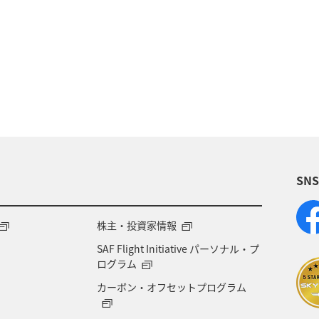
歴史・文化・芸術
温泉
秋
東京都
九州
族旅行
冬
ライフ
四国地方
川
福岡県
高知県
山形県
宮崎県
A
岡県
ワーケーション
アメリカ
東南アジア・
SN
石川県
一人旅
アメリカ・カナダ・中南米
千
熊本県
福島県
ANAのふるさと納税
ANA
株主・投資家情報
SAF Flight Initiative パーソナル・プ
大分県
京都府
愛知県
愛媛県
トラウ
ログラム
カーボン・オフセットプログラム
徳島県
三重県
ANA CA's Note
AMC会員専用