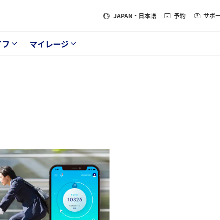
JAPAN
・日本語
予約
サポ
イフ
マイレージ