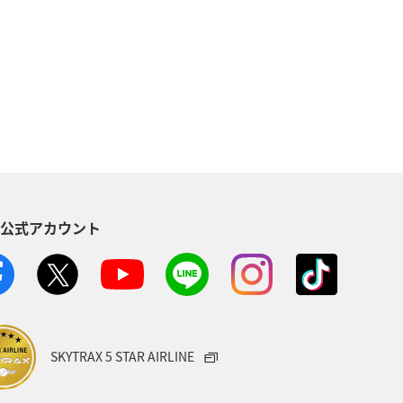
地方
マイルを貯める
沖縄
海
ANAマイレージクラブ
NAグルメマイル
ヨーロッパ
南アジア
ハワイ
栃木県
S公式アカウント
葉県
プレミアムメンバー
ショッピング A-style
世界遺産
ト
マイルを使う
宮城県
SKYTRAX 5 STAR AIRLINE
サービス
香川県
長崎県