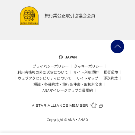
東海地方
熊本県
福島県
ANAのふるさと納税
旅行業公正取引協議会会員
ANAショッピング A-style
世界遺産
ショッピング＆ライフ
ツアー
大分県
京都府
愛知県
愛媛県
トラウト
マイルを使う
JAPAN
プライバシーポリシー
クッキーポリシー
宮城県
広島県
鹿児島県
旅館
徳島県
利用者情報の外部送信について
サイト利用規約
推奨環境
ウェブアクセシビリティについて
サイトマップ
運送約款
三重県
ANA CA's Note
AMC会員専用サービス
標識・各種約款・旅行条件書・取扱料金表
ANAマイレージクラブ会員規約
香川県
長崎県
青森県
オーストラリア
ドイツ
空港グルメ
日常
アユ
埼玉県
Copyright ©
ANA・ANA X
和歌山県
ホノルル
ラウンジ
ANAのサービス