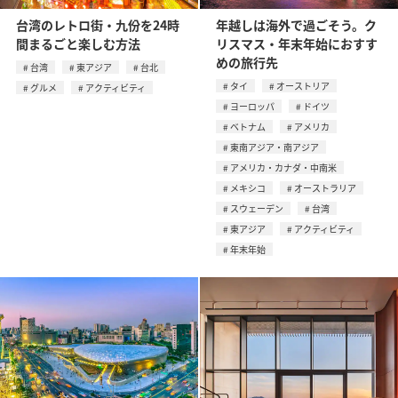
台湾のレトロ街・九份を24時
年越しは海外で過ごそう。ク
間まるごと楽しむ方法
リスマス・年末年始におすす
めの旅行先
台湾
東アジア
台北
タイ
オーストリア
グルメ
アクティビティ
ヨーロッパ
ドイツ
ベトナム
アメリカ
東南アジア・南アジア
アメリカ・カナダ・中南米
メキシコ
オーストラリア
スウェーデン
台湾
東アジア
アクティビティ
年末年始