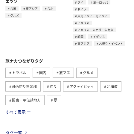
ェック
タイ
ヨーロッパ
台湾
東アジア
台北
ドイツ
グルメ
東南アジア・南アジア
アメリカ
アメリカ・カナダ・中南米
韓国
イギリス
東アジア
お祭り・イベント
旅ナカつながりタグ
トラベル
国内
旅マエ
グルメ
ANA釣り倶楽部
釣り
アクティビティ
北海道
関東・甲信越地方
夏
すべて表示
趣味
自然・植物
海外
歴史・文化・芸術
温泉
秋
東京都
九州地方
タグ一覧