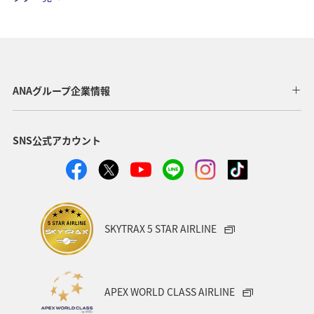
マイルを貯める
沖縄
春
ホテル
東北地方
家族旅行
冬
ライフ
四国地方
川
海
ANAマイレージクラブ
神奈川県
ANAグループ企業情報
関西地方
北陸地方
福岡県
高知県
SNS公式アカウント
山形県
宮崎県
ANAグルメマイル
ヨーロッパ
中国地方
湖
旅アト
静岡県
ワーケーション
アメリカ
東南アジア・南アジア
SKYTRAX 5 STAR AIRLINE
ハワイ
栃木県
秋田県
大阪府
群馬県
石川県
一人旅
アメリカ・カナダ・中南米
APEX WORLD CLASS AIRLINE
千葉県
プレミアムメンバー
東アジア
兵庫県