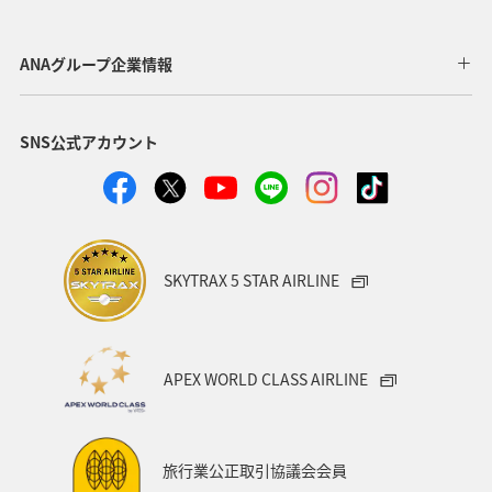
川
海
ANAマイレージクラブ
神奈川県
ANAグループ企業情報
関西地方
北陸地方
福岡県
高知県
SNS公式アカウント
山形県
宮崎県
ANAグルメマイル
ヨーロッパ
中国地方
湖
旅アト
静岡県
ワーケーション
アメリカ
東南アジア・南アジア
SKYTRAX 5 STAR AIRLINE
ハワイ
栃木県
秋田県
大阪府
群馬県
石川県
一人旅
アメリカ・カナダ・中南米
APEX WORLD CLASS AIRLINE
千葉県
プレミアムメンバー
東アジア
兵庫県
東海地方
熊本県
福島県
ANAのふるさと納税
旅行業公正取引協議会会員