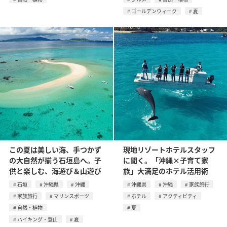
ゴールデンウィーク
夏
この夏は美しい海、手つかず
現地リゾートホテルスタッフ
の大自然が揃う石垣島へ。子
に聞く。「沖縄×子育て家
供と楽しむ、海遊び＆山遊び
族」大満足のホテル活用術
石垣
沖縄県
沖縄
沖縄県
沖縄
家族旅行
家族旅行
マリンスポーツ
ホテル
アクティビティ
自然・植物
夏
ハイキング・登山
夏