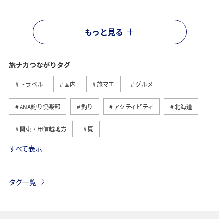
もっと見る
旅ナカつながりタグ
トラベル
国内
旅マエ
グルメ
ANA釣り倶楽部
釣り
アクティビティ
北海道
関東・甲信越地方
夏
すべて表示
趣味
自然・植物
海外
歴史・文化・芸術
温泉
秋
東京都
九州地方
タグ一覧
マイルを貯める
沖縄
春
ホテル
東北地方
家族旅行
冬
ライフ
四国地方