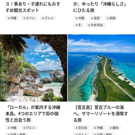
ス！車あり・子連れにもおす
か、ゆったり「沖縄らしさ」
すめ観光スポット
にひたる旅
沖縄
ホテル
グルメ
沖縄
温泉
旅館
冬
年末年始
「ローカル」が案内する沖縄
【宮古島】宮古ブルーの海
本島。4つのエリアで街の個
へ。サマーリゾートを満喫す
性と出会う旅
る旅
沖縄
グルメ
宮古島
沖縄
趣味
自然・植物
グルメ
自然・植物