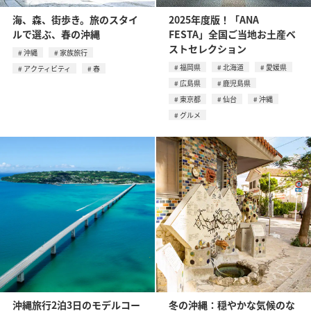
海、森、街歩き。旅のスタイ
2025年度版！「ANA
ルで選ぶ、春の沖縄
FESTA」全国ご当地お土産ベ
ストセレクション
沖縄
家族旅行
福岡県
北海道
愛媛県
アクティビティ
春
広島県
鹿児島県
東京都
仙台
沖縄
グルメ
沖縄旅行2泊3日のモデルコー
冬の沖縄：穏やかな気候のな