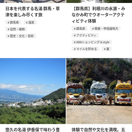
日本を代表する名湯 群馬・草
【群馬県】利根川の水源・み
津を楽しみ尽くす旅
なかみ町でウオーターアクテ
ィビティ体験
群馬県
温泉
群馬県
関東・甲信越地方
自然・植物
アクティビティ
歴史・文化・芸術
ANAショッピング A-style
マイルを貯める
夏
悠久の名湯 伊香保で味わう豊
体験で自然や文化を満喫。五