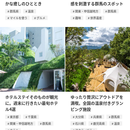
かな癒しのひととき
感を刺激する群馬のスポット
群馬県
温泉
関東・甲信越地方
群馬県
マイルを使う
グルメ
趣味
世界遺産
ホテルステイそのものが観光
ゆったり贅沢にアウトドアを
に。週末に行きたい最旬ホテ
満喫。全国の温泉付きグラン
ル4選
ピング施設
東京都
千葉県
大分県
兵庫県
群馬県
関東・甲信越地方
群馬県
石川県
鹿児島県
温泉