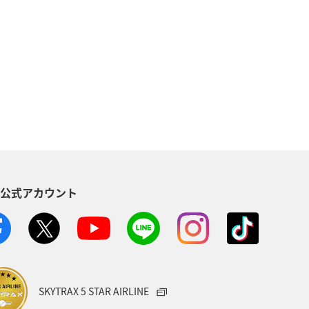
地方
マイルを貯める
沖縄
海
ANAマイレージクラブ
NAグルメマイル
ヨーロッパ
南アジア
ハワイ
栃木県
S公式アカウント
葉県
プレミアムメンバー
ショッピング A-style
世界遺産
ト
マイルを使う
宮城県
SKYTRAX 5 STAR AIRLINE
サービス
香川県
長崎県