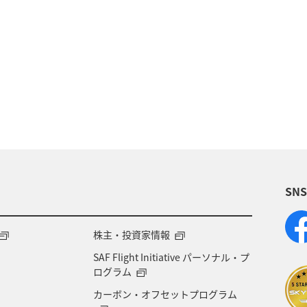
歴史・文化・芸術
温泉
秋
東京都
九州
族旅行
冬
ライフ
四国地方
川
福岡県
高知県
山形県
宮崎県
A
岡県
ワーケーション
アメリカ
東南アジア・
SN
石川県
一人旅
アメリカ・カナダ・中南米
千
熊本県
福島県
ANAのふるさと納税
ANA
株主・投資家情報
SAF Flight Initiative パーソナル・プ
大分県
京都府
愛知県
愛媛県
トラウ
ログラム
カーボン・オフセットプログラム
徳島県
三重県
ANA CA's Note
AMC会員専用