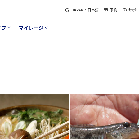
JAPAN
・日本語
予約
サポ
イフ
マイレージ