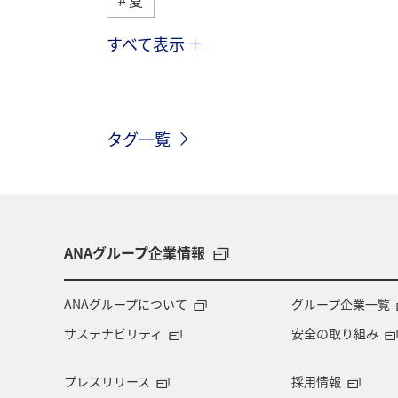
すべて表示
趣味
自然・植物
海外
春
ホテル
東北地方
家
タグ一覧
神奈川県
関西地方
北陸地方
中国地方
湖
旅アト
静
秋田県
大阪府
群馬県
ANAグループ企業情報
東アジア
兵庫県
東海地方
ANAグループについて
グループ企業一覧
サステナビリティ
安全の取り組み
ショッピング＆ライフ
ツアー
プレスリリース
採用情報
広島県
鹿児島県
旅館