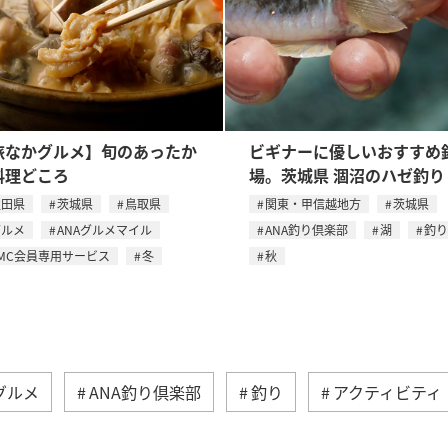
旅なかグルメ】旬のあったか
ビギナーに優しいおすすめ
料理どころ
場。茨城県 涸沼のハゼ釣り
秋田県
茨城県
鳥取県
関東・甲信越地方
茨城県
グルメ
ANAグルメマイル
ANA釣り倶楽部
湖
釣り
MC会員専用サービス
冬
秋
グルメ
ANA釣り倶楽部
釣り
アクティビティ