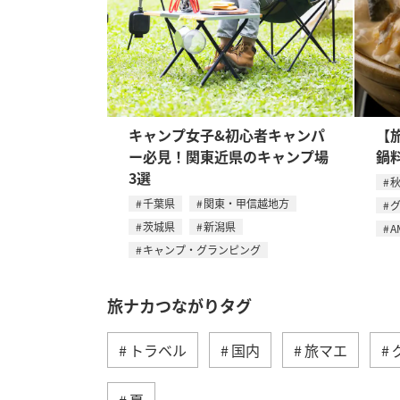
キャンプ女子&初心者キャンパ
【
ー必見！関東近県のキャンプ場
鍋
3選
千葉県
関東・甲信越地方
茨城県
新潟県
A
キャンプ・グランピング
旅ナカつながりタグ
トラベル
国内
旅マエ
夏