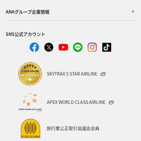
川
海
ANAマイレージクラブ
神奈川県
ANAグループ企業情報
関西地方
北陸地方
福岡県
高知県
SNS公式アカウント
山形県
宮崎県
ANAグルメマイル
ヨーロッパ
中国地方
湖
旅アト
静岡県
ワーケーション
アメリカ
東南アジア・南アジア
SKYTRAX 5 STAR AIRLINE
ハワイ
栃木県
秋田県
大阪府
群馬県
石川県
一人旅
アメリカ・カナダ・中南米
APEX WORLD CLASS AIRLINE
千葉県
プレミアムメンバー
東アジア
兵庫県
東海地方
熊本県
福島県
ANAのふるさと納税
旅行業公正取引協議会会員
ANAショッピング A-style
世界遺産