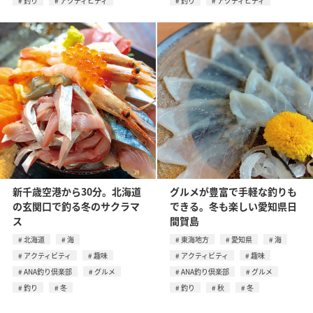
釣り
アクティビティ
釣り
アクティビティ
新千歳空港から30分。北海道
グルメが豊富で手軽な釣りも
の玄関口で釣る冬のサクラマ
できる。冬も楽しい愛知県日
ス
間賀島
北海道
海
東海地方
愛知県
海
アクティビティ
趣味
アクティビティ
趣味
ANA釣り倶楽部
グルメ
ANA釣り倶楽部
グルメ
釣り
冬
釣り
秋
冬