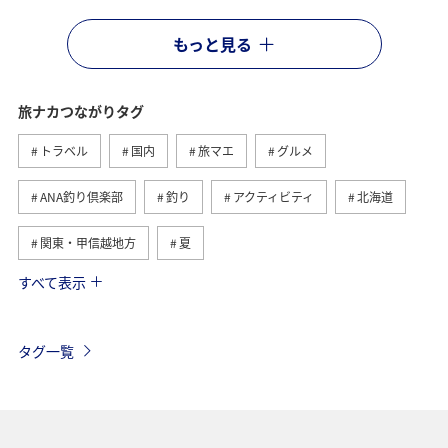
もっと見る
旅ナカつながりタグ
トラベル
国内
旅マエ
グルメ
ANA釣り倶楽部
釣り
アクティビティ
北海道
関東・甲信越地方
夏
すべて表示
趣味
自然・植物
海外
歴史・文化・芸術
温泉
秋
東京都
九州地方
タグ一覧
マイルを貯める
沖縄
春
ホテル
東北地方
家族旅行
冬
ライフ
四国地方