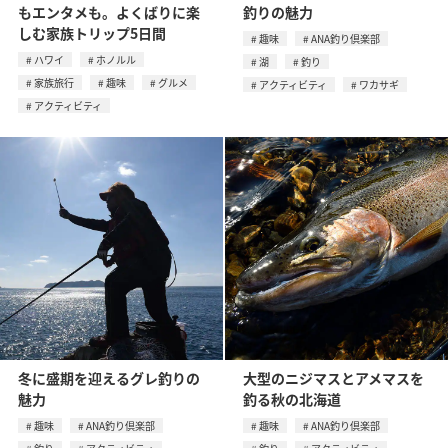
もエンタメも。よくばりに楽
釣りの魅力
しむ家族トリップ5日間
趣味
ANA釣り倶楽部
ハワイ
ホノルル
湖
釣り
家族旅行
趣味
グルメ
アクティビティ
ワカサギ
アクティビティ
冬に盛期を迎えるグレ釣りの
大型のニジマスとアメマスを
魅力
釣る秋の北海道
趣味
ANA釣り倶楽部
趣味
ANA釣り倶楽部