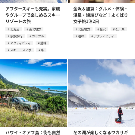
アフタースキーも充実。家族
金沢＆加賀：グルメ・体験・
やグループで楽しめるスキー
温泉・縁結びなど！よくばり
リゾートの旅
女子旅1泊2日
北海道
東北地方
北陸地方
金沢
石川県
家族旅行
カップル
趣味
アクティビティ
アクティビティ
趣味
スキー・スノボ
冬
ハワイ・オアフ島：街も自然
冬の湖が楽しくなるワカサギ