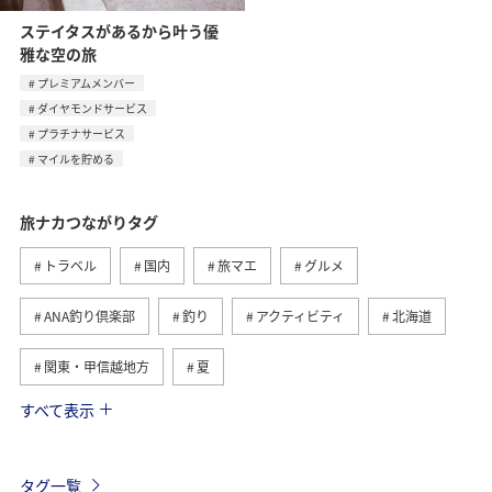
ステイタスがあるから叶う優
雅な空の旅
プレミアムメンバー
ダイヤモンドサービス
プラチナサービス
マイルを貯める
旅ナカつながりタグ
トラベル
国内
旅マエ
グルメ
ANA釣り倶楽部
釣り
アクティビティ
北海道
関東・甲信越地方
夏
すべて表示
趣味
自然・植物
海外
歴史・文化・芸術
温泉
秋
東京都
九州地方
タグ一覧