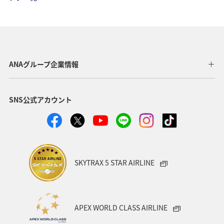
マイルを貯める
沖縄
春
ホテル
東北地方
家族旅行
冬
ライフ
四国地方
川
海
ANAマイレージクラブ
神奈川県
ANAグループ企業情報
関西地方
北陸地方
福岡県
高知県
SNS公式アカウント
山形県
宮崎県
ANAグルメマイル
ヨーロッパ
中国地方
湖
旅アト
静岡県
ワーケーション
アメリカ
東南アジア・南アジア
SKYTRAX 5 STAR AIRLINE
ハワイ
栃木県
秋田県
大阪府
群馬県
石川県
一人旅
アメリカ・カナダ・中南米
APEX WORLD CLASS AIRLINE
千葉県
プレミアムメンバー
東アジア
兵庫県