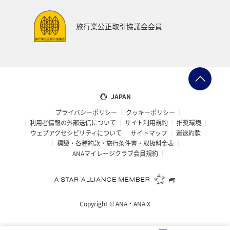
東海地方
熊本県
福島県
ANAのふるさと納税
旅行業公正取引協議会会員
ANAショッピング A-style
世界遺産
ショッピング＆ライフ
ツアー
大分県
京都府
愛知県
愛媛県
トラウト
マイルを使う
JAPAN
プライバシーポリシー
クッキーポリシー
宮城県
広島県
鹿児島県
旅館
徳島県
利用者情報の外部送信について
サイト利用規約
推奨環境
ウェブアクセシビリティについて
サイトマップ
運送約款
三重県
ANA CA's Note
AMC会員専用サービス
標識・各種約款・旅行条件書・取扱料金表
ANAマイレージクラブ会員規約
香川県
長崎県
青森県
オーストラリア
ドイツ
空港グルメ
日常
アユ
埼玉県
Copyright ©
ANA・ANA X
和歌山県
ホノルル
ラウンジ
ANAのサービス