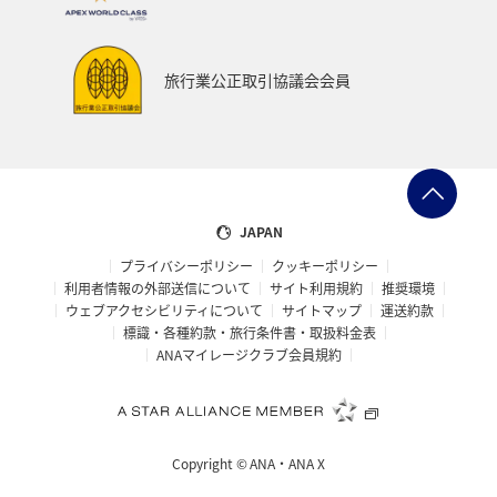
千葉県
プレミアムメンバー
東アジア
兵庫県
東海地方
熊本県
福島県
ANAのふるさと納税
旅行業公正取引協議会会員
ANAショッピング A-style
世界遺産
ショッピング＆ライフ
ツアー
大分県
京都府
愛知県
愛媛県
トラウト
マイルを使う
JAPAN
プライバシーポリシー
クッキーポリシー
宮城県
広島県
鹿児島県
旅館
徳島県
利用者情報の外部送信について
サイト利用規約
推奨環境
ウェブアクセシビリティについて
サイトマップ
運送約款
三重県
ANA CA's Note
AMC会員専用サービス
標識・各種約款・旅行条件書・取扱料金表
ANAマイレージクラブ会員規約
香川県
長崎県
青森県
オーストラリア
ドイツ
空港グルメ
日常
アユ
埼玉県
Copyright ©
ANA・ANA X
和歌山県
ホノルル
ラウンジ
ANAのサービス