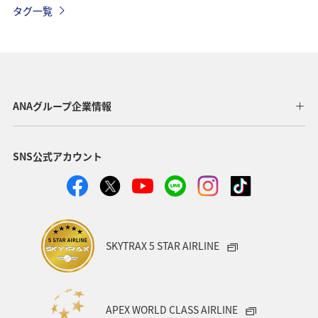
タグ一覧
マイルを貯める
沖縄
春
ホテル
東北地方
家族旅行
冬
ライフ
四国地方
川
海
ANAマイレージクラブ
神奈川県
ANAグループ企業情報
関西地方
北陸地方
福岡県
高知県
SNS公式アカウント
山形県
宮崎県
ANAグルメマイル
ヨーロッパ
中国地方
湖
旅アト
静岡県
ワーケーション
アメリカ
東南アジア・南アジア
SKYTRAX 5 STAR AIRLINE
ハワイ
栃木県
秋田県
大阪府
群馬県
石川県
一人旅
アメリカ・カナダ・中南米
APEX WORLD CLASS AIRLINE