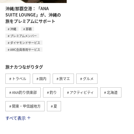
沖縄/那覇空港：「ANA
SUITE LOUNGE」が、沖縄の
旅をプレミアムにサポート
沖縄
那覇
プレミアムメンバー
ダイヤモンドサービス
AMC会員専用サービス
旅ナカつながりタグ
トラベル
国内
旅マエ
グルメ
ANA釣り倶楽部
釣り
アクティビティ
北海道
関東・甲信越地方
夏
すべて表示
趣味
自然・植物
海外
歴史・文化・芸術
温泉
秋
東京都
九州地方