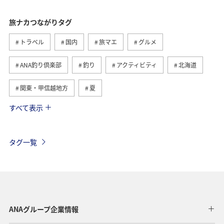
旅ナカつながりタグ
トラベル
国内
旅マエ
グルメ
ANA釣り倶楽部
釣り
アクティビティ
北海道
関東・甲信越地方
夏
すべて表示
趣味
自然・植物
海外
歴史・文化・芸術
温泉
秋
東京都
九州地方
タグ一覧
マイルを貯める
沖縄
春
ホテル
東北地方
家族旅行
冬
ライフ
四国地方
川
海
ANAマイレージクラブ
神奈川県
ANAグループ企業情報