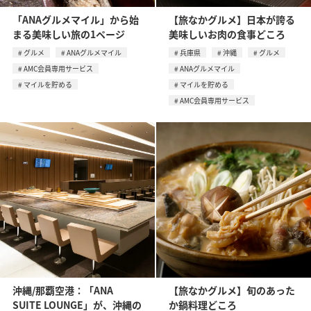
「ANAグルメマイル」から始
【旅なかグルメ】日本が誇る
まる美味しい旅の1ページ
美味しいお肉の食事どころ
グルメ
ANAグルメマイル
兵庫県
沖縄
グルメ
AMC会員専用サービス
ANAグルメマイル
マイルを貯める
マイルを貯める
AMC会員専用サービス
沖縄/那覇空港：「ANA
【旅なかグルメ】旬のあった
SUITE LOUNGE」が、沖縄の
か鍋料理どころ