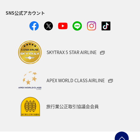
関西地方
北陸地方
福岡県
高知県
SNS公式アカウント
山形県
宮崎県
ANAグルメマイル
ヨーロッパ
中国地方
湖
旅アト
静岡県
ワーケーション
アメリカ
東南アジア・南アジア
SKYTRAX 5 STAR AIRLINE
ハワイ
栃木県
秋田県
大阪府
群馬県
石川県
一人旅
アメリカ・カナダ・中南米
APEX WORLD CLASS AIRLINE
千葉県
プレミアムメンバー
東アジア
兵庫県
東海地方
熊本県
福島県
ANAのふるさと納税
旅行業公正取引協議会会員
ANAショッピング A-style
世界遺産
ショッピング＆ライフ
ツアー
大分県
京都府