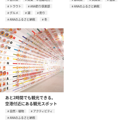
トラウト
ANA釣り倶楽部
ANAのふるさと納税
グルメ
湖
釣り
ANAのふるさと納税
冬
あと2時間でも観光できる。
空港付近にある観光スポット
自然・植物
アクティビティ
ANAのふるさと納税