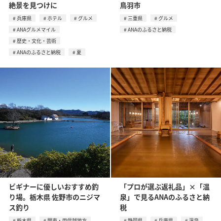
絶景を見つけに
鳥羽市
兵庫県
ホテル
グルメ
三重県
グルメ
ANAグルメマイル
ANAのふるさと納税
歴史・文化・芸術
ANAのふるさと納税
夏
ビギナーに優しいおすすめ釣
「プロが選ぶ返礼品」×「温
り場。栃木県 佐野市のニジマ
泉」で見るANAのふるさと納
ス釣り
税
栃木県
関東・甲信越地方
静岡県
兵庫県
温泉