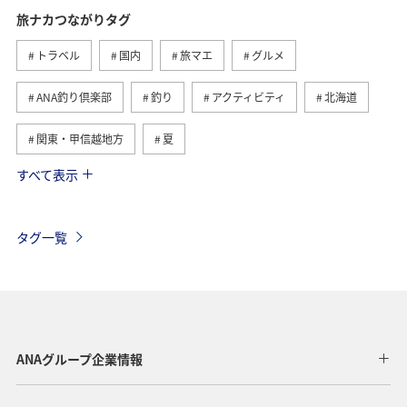
旅ナカつながりタグ
トラベル
国内
旅マエ
グルメ
ANA釣り倶楽部
釣り
アクティビティ
北海道
関東・甲信越地方
夏
すべて表示
趣味
自然・植物
海外
歴史・文化・芸術
温泉
秋
東京都
九州地方
タグ一覧
マイルを貯める
沖縄
春
ホテル
東北地方
家族旅行
冬
ライフ
四国地方
川
海
ANAマイレージクラブ
神奈川県
ANAグループ企業情報
関西地方
北陸地方
福岡県
高知県