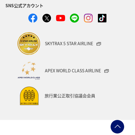
SNS公式アカウント
山形県
宮崎県
ANAグルメマイル
ヨーロッパ
中国地方
湖
旅アト
静岡県
ワーケーション
アメリカ
東南アジア・南アジア
SKYTRAX 5 STAR AIRLINE
ハワイ
栃木県
秋田県
大阪府
群馬県
石川県
一人旅
アメリカ・カナダ・中南米
APEX WORLD CLASS AIRLINE
千葉県
プレミアムメンバー
東アジア
兵庫県
東海地方
熊本県
福島県
ANAのふるさと納税
旅行業公正取引協議会会員
ANAショッピング A-style
世界遺産
ショッピング＆ライフ
ツアー
大分県
京都府
愛知県
愛媛県
トラウト
マイルを使う