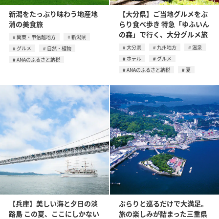
新潟をたっぷり味わう地産地
【大分県】ご当地グルメをぶ
消の美食旅
らり食べ歩き 特急「ゆふいん
の森」で行く、大分グルメ旅
関東・甲信越地方
新潟県
大分県
九州地方
温泉
グルメ
自然・植物
ホテル
グルメ
ANAのふるさと納税
ANAのふるさと納税
夏
【兵庫】美しい海と夕日の淡
ぶらりと巡るだけで大満足。
路島 この夏、ここにしかない
旅の楽しみが詰まった三重県