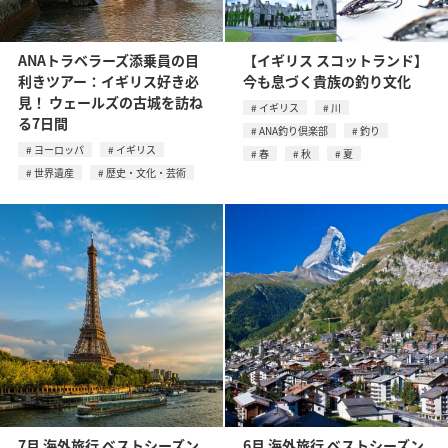
ANAトラベラーズ添乗員の目
【イギリス スコットランド】
利きツアー：イギリス好き必
今も息づく貴族の釣り文化
見！ ウェールズの古城を訪ね
イギリス
川
る7日間
ANA釣り倶楽部
釣り
ヨーロッパ
イギリス
春
秋
夏
世界遺産
歴史・文化・芸術
7月 海外旅行 ベストシーズン
6月 海外旅行 ベストシーズン