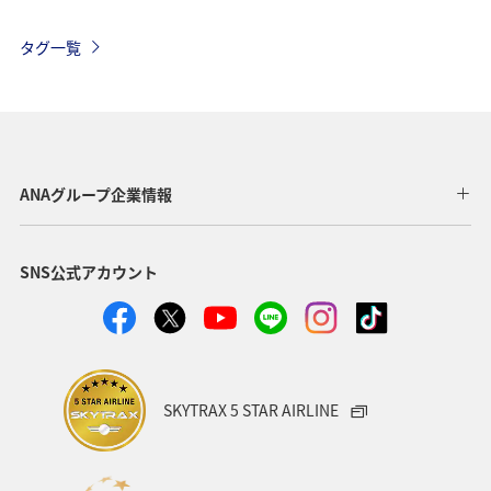
湖
九州地方
沖縄
自然・植物
タグ一覧
ヨーロッパ
ライフ
関東・甲信越地方
歴史・文化・芸術
アユ
東北地方
東京都
マイルを貯める
長崎県
ワカサギ
高知県
ANAグループ企業情報
ANAマイレージクラブ
四国地方
SNS公式アカウント
ANAショッピング A-style
関西地方
トラウト
ヤマメ
ツアー
旅アト
静岡県
マダイ
福岡県
アオリイカ
温泉
宮崎県
ハワイ
SKYTRAX 5 STAR AIRLINE
神奈川県
趣味
鹿児島県
北陸地方
栃木県
兵庫県
イワナ
アメリカ
秋田県