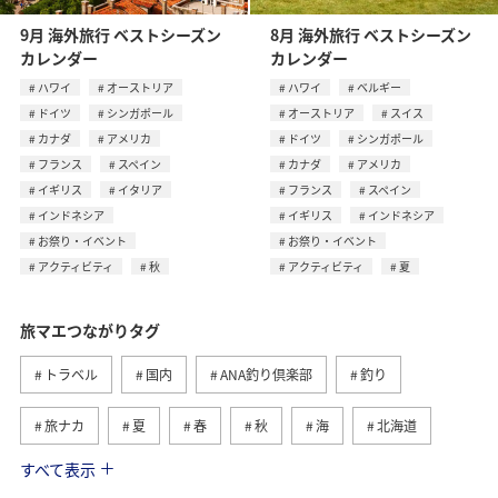
9月 海外旅行 ベストシーズン
8月 海外旅行 ベストシーズン
カレンダー
カレンダー
ハワイ
オーストリア
ハワイ
ベルギー
ドイツ
シンガポール
オーストリア
スイス
カナダ
アメリカ
ドイツ
シンガポール
フランス
スペイン
カナダ
アメリカ
イギリス
イタリア
フランス
スペイン
インドネシア
イギリス
インドネシア
お祭り・イベント
お祭り・イベント
アクティビティ
秋
アクティビティ
夏
旅マエつながりタグ
トラベル
国内
ANA釣り倶楽部
釣り
旅ナカ
夏
春
秋
海
北海道
すべて表示
海外
川
グルメ
アクティビティ
冬