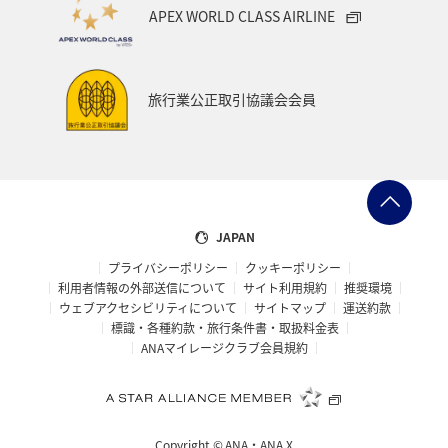
APEX WORLD CLASS AIRLINE
アメリカ・カナダ・中南米
家族旅行
千葉県
大分県
お祭り・イベント
東南アジア・南アジア
旅行業公正取引協議会会員
フランス
中国地方
福島県
熊本県
メジナ
マイルを使う
アマゴ
和歌山県
世界遺産
ドイツ
群馬県
長野県
宮城県
JAPAN
プライバシーポリシー
クッキーポリシー
オーストリア
東海地方
山形県
クロダイ
利用者情報の外部送信について
サイト利用規約
推奨環境
ウェブアクセシビリティについて
サイトマップ
運送約款
愛媛県
オーストラリア
ホテル
岐阜県
標識・各種約款・旅行条件書・取扱料金表
ANAマイレージクラブ会員規約
タイ
メキシコ
韓国
イギリス
佐賀県
福井県
青森県
京都府
東アジア
滋賀県
Copyright ©
ANA・ANA X