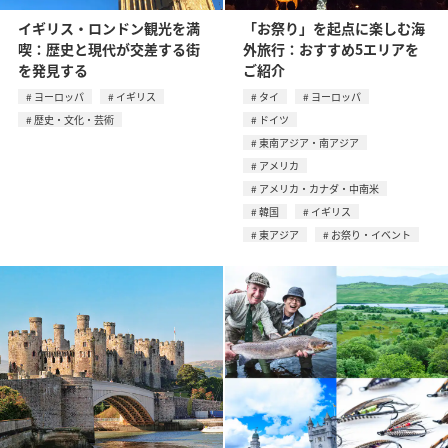
イギリス・ロンドン観光を満
「お祭り」を起点に楽しむ海
喫：歴史と現代が交差する街
外旅行：おすすめ5エリアを
を発見する
ご紹介
ヨーロッパ
イギリス
タイ
ヨーロッパ
歴史・文化・芸術
ドイツ
東南アジア・南アジア
アメリカ
アメリカ・カナダ・中南米
韓国
イギリス
東アジア
お祭り・イベント