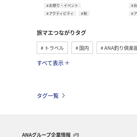
お祭り・イベント
アクティビティ
秋
旅マエつながりタグ
トラベル
国内
ANA釣り倶楽
すべて表示
海外
川
グルメ
アクテ
関東・甲信越地方
歴史・文化・芸
タグ一覧
高知県
ANAマイレージクラブ
旅アト
静岡県
マダイ
鹿児島県
北陸地方
栃木県
ANAグループ企業情報