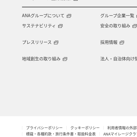
千葉県
大分県
お祭り・イベ
ANAグループについて
グループ企業一覧
サステナビリティ
安全の取り組み
マイルを使う
アマゴ
和歌山
プレスリリース
採用情報
東海地方
山形県
クロダイ
地域創生の取り組み
法人・自治体向け
イギリス
佐賀県
福井県
ベトナム
徳島県
西表島
島根県
香港
富山県
八
ANAカード
シンガポール
ANA
プライバシーポリシー
クッキーポリシー
利用者情報の外部
イシダイ
コイ
ホノルル
標識・各種約款・旅行条件書・取扱料金表
ANAマイレージク