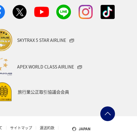
方
福島県
熊本県
メジナ
宮城県
オーストリア
SKYTRAX 5 STAR AIRLINE
タイ
メキシコ
韓国
Aのふるさと納税
愛知県
APEX WORLD CLASS AIRLINE
県
台湾
オセアニア
旅行業公正取引協議会会員
グ＆ライフ
山口県
ー
山梨県
マアジ
て
サイトマップ
運送約款
JAPAN
ョン
スズキ
岩手県