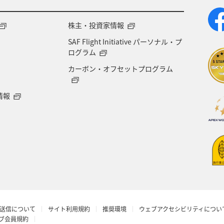
ント
東南アジア・南アジア
フランス
中国地
株主・投資家情報
SAF Flight Initiative パーソナル・プ
県
世界遺産
ドイツ
群馬県
長野県
ログラム
カーボン・オフセットプログラム
愛媛県
オーストラリア
ホテル
岐阜県
情報
青森県
京都府
東アジア
滋賀県
AN
ロウニンアジ（GT）
茨城県
イタリア
石川
丈島
カナダ
大阪府
一人旅
ショッピン
 CA's Note
予約
ANAグルメマイル
ベルギ
送信について
サイト利用規約
推奨環境
ウェブアクセシビリティについ
年末年始
マイルの教室
沖縄県
ワーケーシ
ラブ会員規約