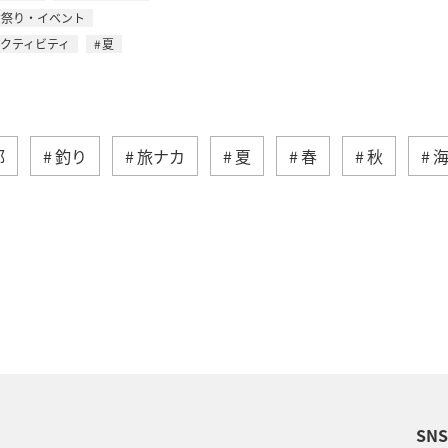
お祭り・イベント
アクティビティ
夏
部
釣り
旅ナカ
夏
春
秋
ィビティ
冬
湖
九州地方
沖縄
自
術
アユ
東北地方
東京都
マイルを貯め
四国地方
ANAショッピング A-style
関西地方
福岡県
アオリイカ
温泉
宮崎県
ハワイ
SN
兵庫県
イワナ
アメリカ
秋田県
ア