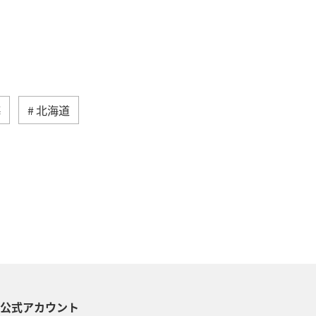
海
北海道
然・植物
ヨーロッパ
ライフ
る
長崎県
ワカサギ
トラウト
ヤマメ
ツアー
神奈川県
趣味
S公式アカウント
メリカ・カナダ・中南米
家族旅行