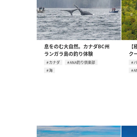
息をのむ大自然。カナダBC州
【
ランガラ島の釣り体験
ク
カナダ
ANA釣り倶楽部
海
A