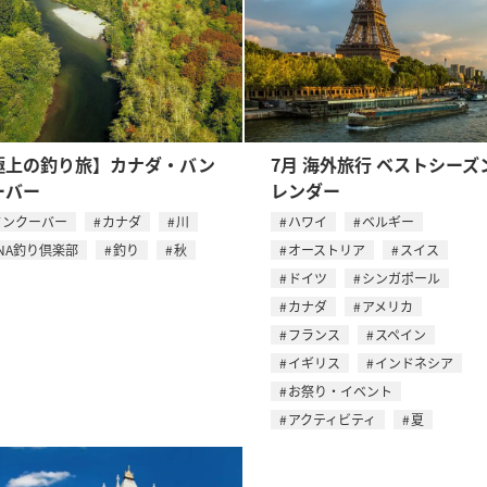
極上の釣り旅】カナダ・バン
7月 海外旅行 ベストシーズ
ーバー
レンダー
バンクーバー
カナダ
川
ハワイ
ベルギー
NA釣り倶楽部
釣り
秋
オーストリア
スイス
ドイツ
シンガポール
カナダ
アメリカ
フランス
スペイン
イギリス
インドネシア
お祭り・イベント
アクティビティ
夏