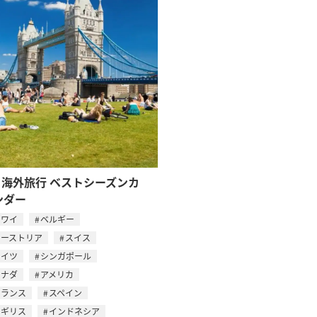
月 海外旅行 ベストシーズンカ
ンダー
ハワイ
ベルギー
オーストリア
スイス
ドイツ
シンガポール
カナダ
アメリカ
フランス
スペイン
イギリス
インドネシア