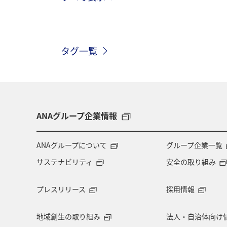
関東・甲信越地方
歴史・文化・芸
タグ一覧
高知県
ANAマイレージクラブ
旅アト
静岡県
マダイ
鹿児島県
北陸地方
栃木県
ANAグループ企業情報
千葉県
大分県
お祭り・イベ
ANAグループについて
グループ企業一覧
サステナビリティ
安全の取り組み
マイルを使う
アマゴ
和歌山
プレスリリース
採用情報
東海地方
山形県
クロダイ
地域創生の取り組み
法人・自治体向け
イギリス
佐賀県
福井県