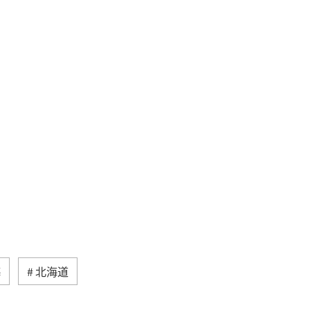
海
北海道
然・植物
ヨーロッパ
ライフ