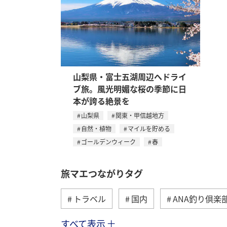
山梨県・富士五湖周辺へドライ
ブ旅。風光明媚な桜の季節に日
本が誇る絶景を
山梨県
関東・甲信越地方
自然・植物
マイルを貯める
ゴールデンウィーク
春
旅マエつながりタグ
トラベル
国内
ANA釣り倶楽
すべて表示
海外
川
グルメ
アクテ