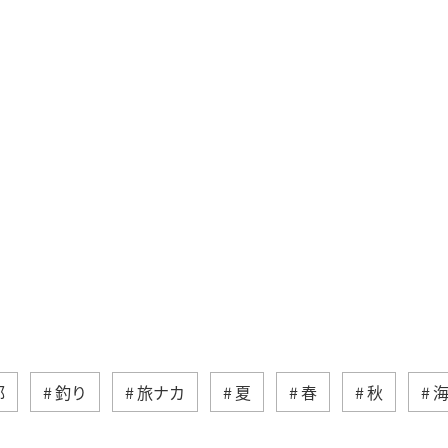
部
釣り
旅ナカ
夏
春
秋
ィビティ
冬
湖
九州地方
沖縄
自