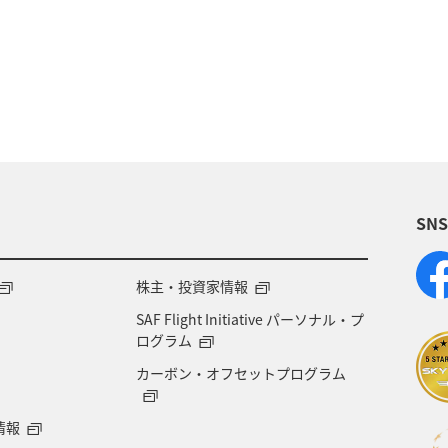
術
アユ
東北地方
東京都
マイルを貯め
四国地方
ANAショッピング A-style
関西地方
福岡県
アオリイカ
温泉
宮崎県
ハワイ
SN
兵庫県
イワナ
アメリカ
秋田県
ア
ント
東南アジア・南アジア
フランス
中国地
株主・投資家情報
SAF Flight Initiative パーソナル・プ
県
世界遺産
ドイツ
群馬県
長野県
ログラム
カーボン・オフセットプログラム
愛媛県
オーストラリア
ホテル
岐阜県
情報
青森県
京都府
東アジア
滋賀県
AN