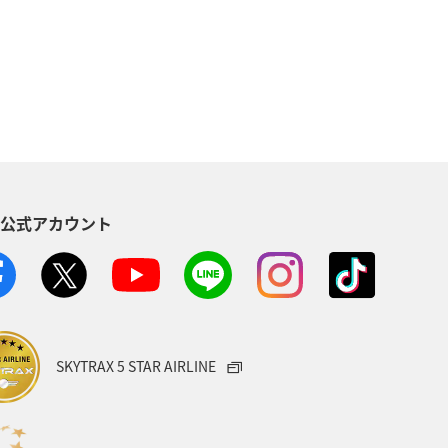
る
長崎県
ワカサギ
トラウト
ヤマメ
ツアー
神奈川県
趣味
S公式アカウント
メリカ・カナダ・中南米
家族旅行
方
福島県
熊本県
メジナ
宮城県
オーストリア
SKYTRAX 5 STAR AIRLINE
タイ
メキシコ
韓国
Aのふるさと納税
愛知県