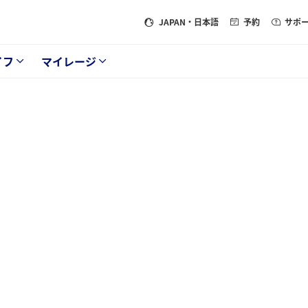
JAPAN
・日本語
予約
サポ
イフ
マイレージ