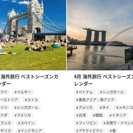
月 海外旅行 ベストシーズンカ
4月 海外旅行 ベストシーズ
ンダー
レンダー
ハワイ
ベルギー
ベトナム
シンガポール
オーストリア
スイス
東南アジア・南アジア
ドイツ
シンガポール
アメリカ
タイ
メキシコ
カナダ
アメリカ
台湾
韓国
イタリア
フランス
スペイン
フィリピン
お祭り・イベン
イギリス
インドネシア
アクティビティ
春