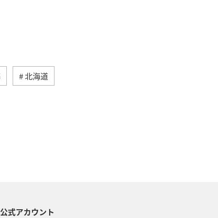
海
北海道
然・植物
ヨーロッパ
ライフ
る
長崎県
ワカサギ
トラウト
ヤマメ
ツアー
神奈川県
趣味
S公式アカウント
メリカ・カナダ・中南米
家族旅行