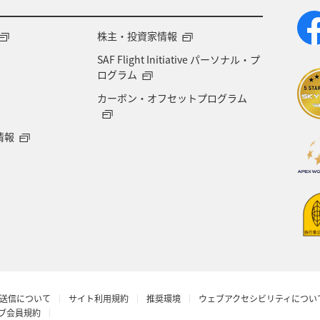
ント
東南アジア・南アジア
フランス
中国地
株主・投資家情報
SAF Flight Initiative パーソナル・プ
県
世界遺産
ドイツ
群馬県
長野県
ログラム
カーボン・オフセットプログラム
愛媛県
オーストラリア
ホテル
岐阜県
情報
青森県
京都府
東アジア
滋賀県
AN
ロウニンアジ（GT）
茨城県
イタリア
石川
丈島
カナダ
大阪府
一人旅
ショッピン
 CA's Note
予約
ANAグルメマイル
ベルギ
送信について
サイト利用規約
推奨環境
ウェブアクセシビリティについ
年末年始
マイルの教室
沖縄県
ワーケーシ
ラブ会員規約