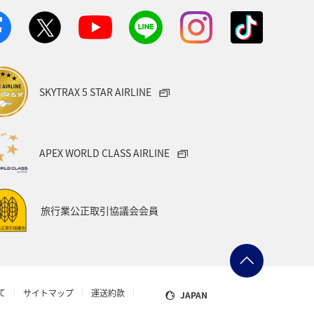
方
福島県
熊本県
メジナ
宮城県
オーストリア
SKYTRAX 5 STAR AIRLINE
タイ
メキシコ
韓国
Aのふるさと納税
愛知県
APEX WORLD CLASS AIRLINE
県
台湾
オセアニア
旅行業公正取引協議会会員
グ＆ライフ
山口県
ー
山梨県
マアジ
て
サイトマップ
運送約款
JAPAN
ョン
スズキ
岩手県