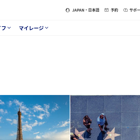
JAPAN
・日本語
予約
サポ
イフ
マイレージ