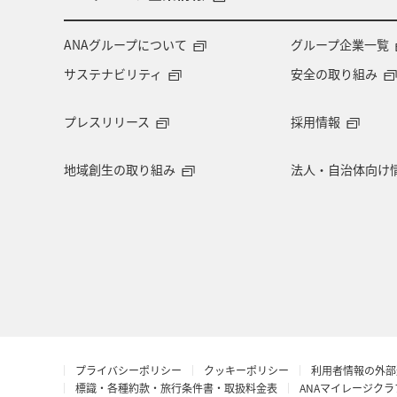
千葉県
大分県
お祭り・イベ
ANAグループについて
グループ企業一覧
サステナビリティ
安全の取り組み
マイルを使う
アマゴ
和歌山
プレスリリース
採用情報
東海地方
山形県
クロダイ
地域創生の取り組み
法人・自治体向け
イギリス
佐賀県
福井県
ベトナム
徳島県
西表島
島根県
香港
富山県
八
ANAカード
シンガポール
ANA
プライバシーポリシー
クッキーポリシー
利用者情報の外部
イシダイ
コイ
ホノルル
標識・各種約款・旅行条件書・取扱料金表
ANAマイレージク