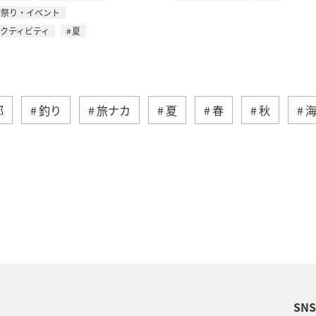
お祭り・イベント
アクティビティ
夏
部
釣り
旅ナカ
夏
春
秋
ィビティ
冬
湖
九州地方
沖縄
自
術
アユ
東北地方
東京都
マイルを貯め
四国地方
ANAショッピング A-style
関西地方
福岡県
アオリイカ
温泉
宮崎県
ハワイ
SN
兵庫県
イワナ
アメリカ
秋田県
ア