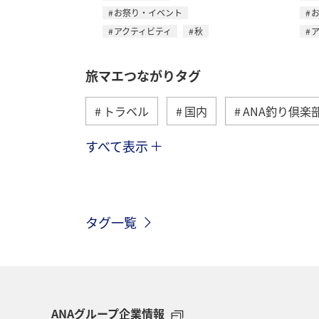
お祭り・イベント
アクティビティ
秋
旅マエつながりタグ
トラベル
国内
ANA釣り倶楽
すべて表示
海外
川
グルメ
アクテ
関東・甲信越地方
歴史・文化・芸
タグ一覧
高知県
ANAマイレージクラブ
旅アト
静岡県
マダイ
鹿児島県
北陸地方
栃木県
ANAグループ企業情報