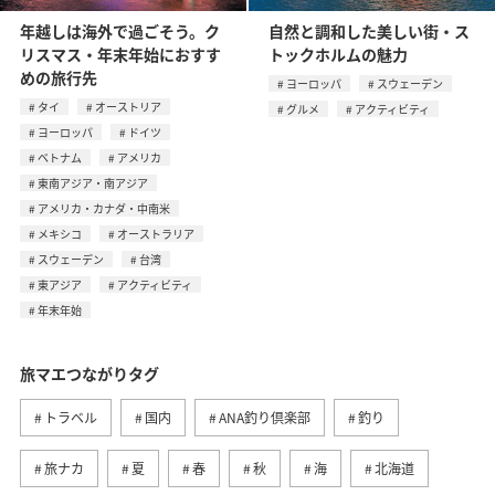
年越しは海外で過ごそう。ク
自然と調和した美しい街・ス
リスマス・年末年始におすす
トックホルムの魅力
めの旅行先
ヨーロッパ
スウェーデン
タイ
オーストリア
グルメ
アクティビティ
ヨーロッパ
ドイツ
ベトナム
アメリカ
東南アジア・南アジア
アメリカ・カナダ・中南米
メキシコ
オーストラリア
スウェーデン
台湾
東アジア
アクティビティ
年末年始
旅マエつながりタグ
トラベル
国内
ANA釣り倶楽部
釣り
旅ナカ
夏
春
秋
海
北海道