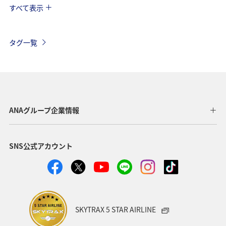
すべて表示
海外
川
グルメ
アクティビティ
冬
湖
九州地方
沖縄
自然・植物
タグ一覧
ヨーロッパ
ライフ
関東・甲信越地方
歴史・文化・芸術
アユ
東北地方
東京都
マイルを貯める
長崎県
ワカサギ
高知県
ANAグループ企業情報
ANAマイレージクラブ
四国地方
SNS公式アカウント
ANAショッピング A-style
関西地方
トラウト
ヤマメ
ツアー
旅アト
静岡県
マダイ
福岡県
アオリイカ
温泉
宮崎県
ハワイ
SKYTRAX 5 STAR AIRLINE
神奈川県
趣味
鹿児島県
北陸地方