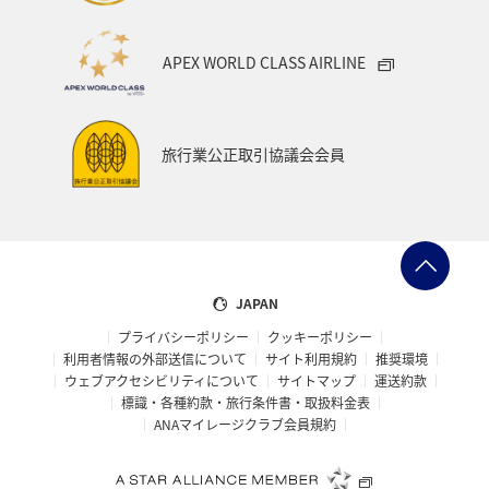
栃木県
兵庫県
イワナ
アメリカ
秋田県
APEX WORLD CLASS AIRLINE
アメリカ・カナダ・中南米
家族旅行
千葉県
大分県
お祭り・イベント
東南アジア・南アジア
旅行業公正取引協議会会員
フランス
中国地方
福島県
熊本県
メジナ
マイルを使う
アマゴ
和歌山県
世界遺産
ドイツ
群馬県
長野県
宮城県
JAPAN
プライバシーポリシー
クッキーポリシー
オーストリア
東海地方
山形県
クロダイ
利用者情報の外部送信について
サイト利用規約
推奨環境
ウェブアクセシビリティについて
サイトマップ
運送約款
愛媛県
オーストラリア
ホテル
岐阜県
標識・各種約款・旅行条件書・取扱料金表
ANAマイレージクラブ会員規約
タイ
メキシコ
韓国
イギリス
佐賀県
福井県
青森県
京都府
東アジア
滋賀県