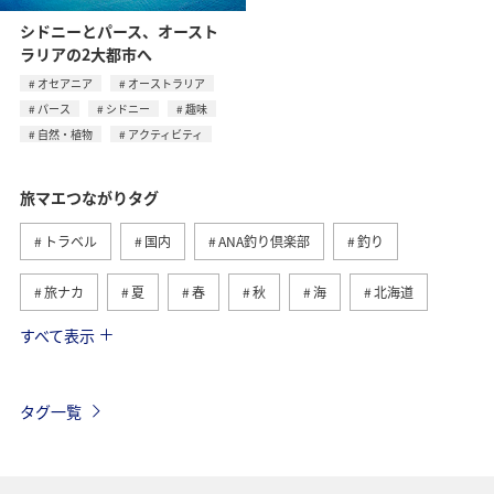
シドニーとパース、オースト
ラリアの2大都市へ
オセアニア
オーストラリア
パース
シドニー
趣味
自然・植物
アクティビティ
旅マエつながりタグ
トラベル
国内
ANA釣り倶楽部
釣り
旅ナカ
夏
春
秋
海
北海道
すべて表示
海外
川
グルメ
アクティビティ
冬
湖
九州地方
沖縄
自然・植物
タグ一覧
ヨーロッパ
ライフ
関東・甲信越地方