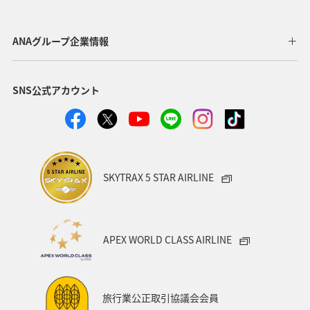
歴史・文化・芸術
アユ
東北地方
東京都
マイルを貯める
長崎県
ワカサギ
高知県
ANAグループ企業情報
ANAマイレージクラブ
四国地方
SNS公式アカウント
ANAショッピング A-style
関西地方
トラウト
ヤマメ
ツアー
旅アト
静岡県
マダイ
福岡県
アオリイカ
温泉
宮崎県
ハワイ
SKYTRAX 5 STAR AIRLINE
神奈川県
趣味
鹿児島県
北陸地方
栃木県
兵庫県
イワナ
アメリカ
秋田県
APEX WORLD CLASS AIRLINE
アメリカ・カナダ・中南米
家族旅行
千葉県
大分県
お祭り・イベント
東南アジア・南アジア
旅行業公正取引協議会会員