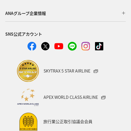
マイルを貯める
長崎県
ワカサギ
高知県
ANAグループ企業情報
ANAマイレージクラブ
四国地方
SNS公式アカウント
ANAショッピング A-style
関西地方
トラウト
ヤマメ
ツアー
旅アト
静岡県
マダイ
福岡県
アオリイカ
温泉
宮崎県
ハワイ
SKYTRAX 5 STAR AIRLINE
神奈川県
趣味
鹿児島県
北陸地方
栃木県
兵庫県
イワナ
アメリカ
秋田県
APEX WORLD CLASS AIRLINE
アメリカ・カナダ・中南米
家族旅行
千葉県
大分県
お祭り・イベント
東南アジア・南アジア
旅行業公正取引協議会会員
フランス
中国地方
福島県
熊本県