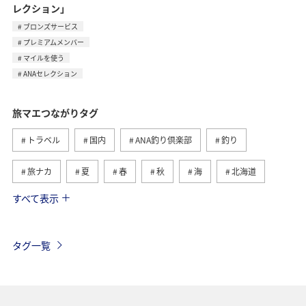
レクション」
ブロンズサービス
プレミアムメンバー
マイルを使う
ANAセレクション
旅マエつながりタグ
トラベル
国内
ANA釣り倶楽部
釣り
旅ナカ
夏
春
秋
海
北海道
すべて表示
海外
川
グルメ
アクティビティ
冬
湖
九州地方
沖縄
自然・植物
タグ一覧
ヨーロッパ
ライフ
関東・甲信越地方
歴史・文化・芸術
アユ
東北地方
東京都