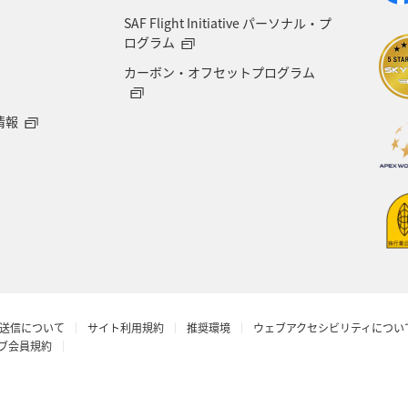
SAF Flight Initiative パーソナル・プ
県
世界遺産
ドイツ
群馬県
長野県
ログラム
カーボン・オフセットプログラム
愛媛県
オーストラリア
ホテル
岐阜県
情報
青森県
京都府
東アジア
滋賀県
AN
ロウニンアジ（GT）
茨城県
イタリア
石川
丈島
カナダ
大阪府
一人旅
ショッピン
 CA's Note
予約
ANAグルメマイル
ベルギ
送信について
サイト利用規約
推奨環境
ウェブアクセシビリティについ
年末年始
マイルの教室
沖縄県
ワーケーシ
ラブ会員規約
アプリ
新潟県
石垣
プレミアムメンバー