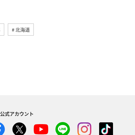
海
北海道
然・植物
ヨーロッパ
ライフ
る
長崎県
ワカサギ
トラウト
ヤマメ
ツアー
神奈川県
趣味
S公式アカウント
メリカ・カナダ・中南米
家族旅行
方
福島県
熊本県
メジナ