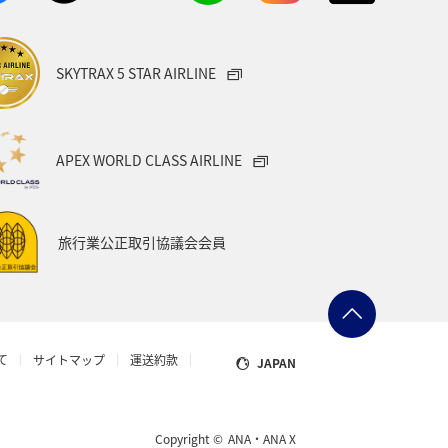
宮城県
オーストリア
SKYTRAX 5 STAR AIRLINE
タイ
メキシコ
韓国
Aのふるさと納税
愛知県
APEX WORLD CLASS AIRLINE
県
台湾
オセアニア
旅行業公正取引協議会会員
グ＆ライフ
山口県
ー
山梨県
マアジ
て
サイトマップ
運送約款
JAPAN
ョン
スズキ
岩手県
ブリ
タチウオ
スイス
Copyright ©
ANA・ANA X