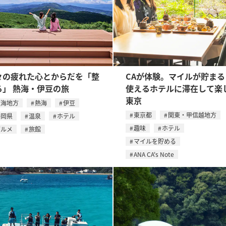
々の疲れた心とからだを「整
CAが体験。マイルが貯まる
る」 熱海・伊豆の旅
使えるホテルに滞在して楽
東京
東海地方
熱海
伊豆
東京都
関東・甲信越地方
静岡県
温泉
ホテル
趣味
ホテル
グルメ
旅館
マイルを貯める
ANA CA's Note