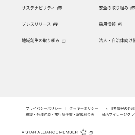
サステナビリティ
安全の取り組み
マイルを使う
アマゴ
和歌山
プレスリリース
採用情報
東海地方
山形県
クロダイ
地域創生の取り組み
法人・自治体向け
イギリス
佐賀県
福井県
ベトナム
徳島県
西表島
島根県
香港
富山県
八
ANAカード
シンガポール
ANA
プライバシーポリシー
クッキーポリシー
利用者情報の外部
イシダイ
コイ
ホノルル
標識・各種約款・旅行条件書・取扱料金表
ANAマイレージク
スペイン
旅館
三重県