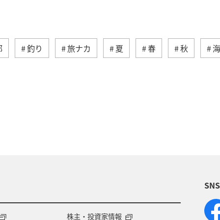
部
釣り
旅ナカ
夏
春
秋
ィビティ
冬
湖
九州地方
沖縄
自
術
アユ
東北地方
東京都
マイルを貯め
四国地方
ANAショッピング A-style
関西地方
福岡県
アオリイカ
温泉
宮崎県
ハワイ
SN
兵庫県
イワナ
アメリカ
秋田県
ア
ント
東南アジア・南アジア
フランス
中国地
株主・投資家情報