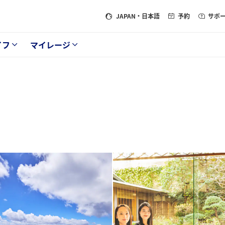
JAPAN
・日本語
予約
サポ
イフ
マイレージ