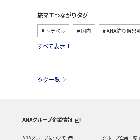
旅マエつながりタグ
トラベル
国内
ANA釣り倶楽
すべて表示
海外
川
グルメ
アクテ
関東・甲信越地方
歴史・文化・芸
タグ一覧
高知県
ANAマイレージクラブ
旅アト
静岡県
マダイ
鹿児島県
北陸地方
栃木県
ANAグループ企業情報
千葉県
大分県
お祭り・イベ
ANAグループについて
グループ企業一覧