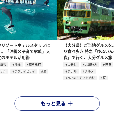
地リゾートホテルスタッフに
【大分県】ご当地グルメを
く。「沖縄×子育て家族」大
り食べ歩き 特急「ゆふいん
足のホテル活用術
森」で行く、大分グルメ旅
沖縄県
沖縄
家族旅行
大分県
九州地方
温泉
ホテル
アクティビティ
夏
ホテル
グルメ
ANAのふるさと納税
夏
もっと見る