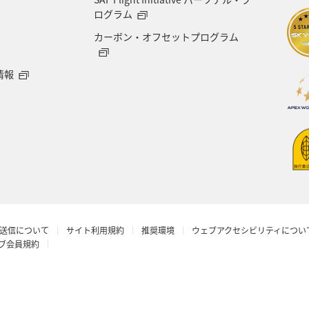
県
世界遺産
ドイツ
群馬県
長野県
ログラム
カーボン・オフセットプログラム
愛媛県
オーストラリア
ホテル
岐阜県
情報
青森県
京都府
東アジア
滋賀県
AN
ロウニンアジ（GT）
茨城県
イタリア
石川
丈島
カナダ
大阪府
一人旅
ショッピン
 CA's Note
予約
ANAグルメマイル
ベルギ
送信について
サイト利用規約
推奨環境
ウェブアクセシビリティについ
年末年始
マイルの教室
沖縄県
ワーケーシ
ラブ会員規約
アプリ
新潟県
石垣
プレミアムメンバー