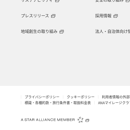
マイルを使う
アマゴ
和歌山
プレスリリース
採用情報
東海地方
山形県
クロダイ
地域創生の取り組み
法人・自治体向け
イギリス
佐賀県
福井県
ベトナム
徳島県
西表島
島根県
香港
富山県
八
ANAカード
シンガポール
ANA
プライバシーポリシー
クッキーポリシー
利用者情報の外部
イシダイ
コイ
ホノルル
標識・各種約款・旅行条件書・取扱料金表
ANAマイレージク
スペイン
旅館
三重県