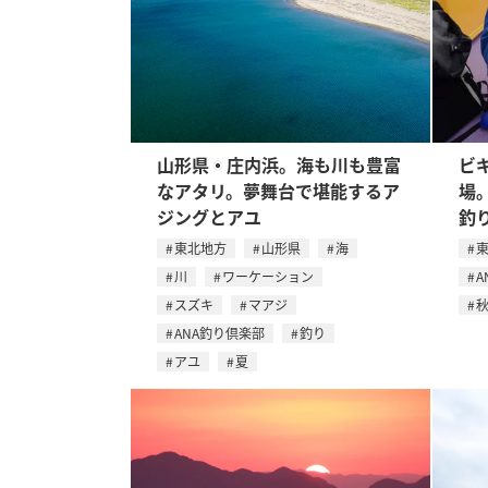
山形県・庄内浜。海も川も豊富
ビ
なアタリ。夢舞台で堪能するア
場
ジングとアユ
釣
東北地方
山形県
海
川
ワーケーション
A
スズキ
マアジ
ANA釣り倶楽部
釣り
アユ
夏