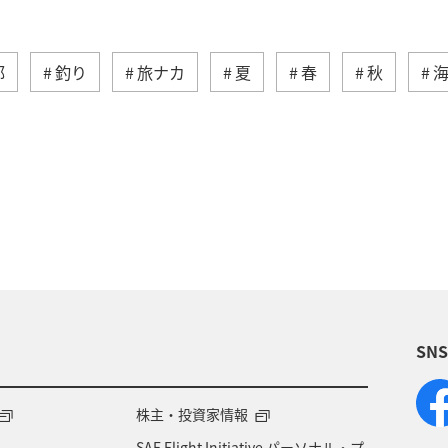
部
釣り
旅ナカ
夏
春
秋
ィビティ
冬
湖
九州地方
沖縄
自
術
アユ
東北地方
東京都
マイルを貯め
四国地方
ANAショッピング A-style
関西地方
福岡県
アオリイカ
温泉
宮崎県
ハワイ
SN
兵庫県
イワナ
アメリカ
秋田県
ア
ント
東南アジア・南アジア
フランス
中国地
株主・投資家情報
SAF Flight Initiative パーソナル・プ