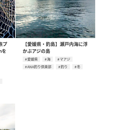
旅プ
【愛媛県・釣島】瀬戸内海に浮
mを
かぶアジの島
愛媛県
海
マアジ
ANA釣り倶楽部
釣り
冬