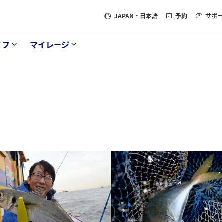
JAPAN
・日本語
予約
サポ
イフ
マイレージ