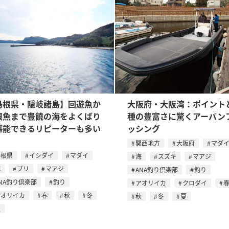
島根県・隠岐諸島】回遊魚か
大阪府・大阪湾：ポイント
根魚まで豊饒の海をよくばり
種の豊富さに驚くアーバン
堪能できるリピーターも多い
ッシング
関西地方
大阪府
マダ
島根県
イシダイ
マダイ
海
スズキ
マアジ
海
ブリ
マアジ
ANA釣り倶楽部
釣り
NA釣り倶楽部
釣り
アオリイカ
クロダイ
アオリイカ
春
秋
冬
秋
冬
夏
夏