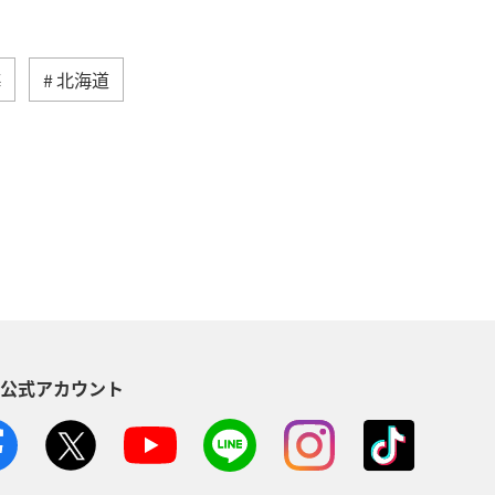
海
北海道
然・植物
ヨーロッパ
ライフ
る
長崎県
ワカサギ
トラウト
ヤマメ
ツアー
神奈川県
趣味
S公式アカウント
メリカ・カナダ・中南米
家族旅行
方
福島県
熊本県
メジナ