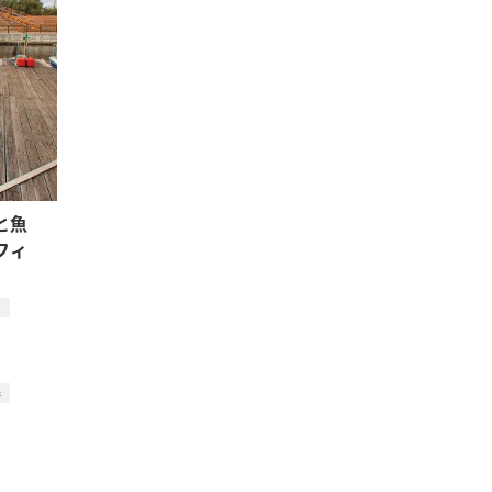
と魚
フィ
イ
春