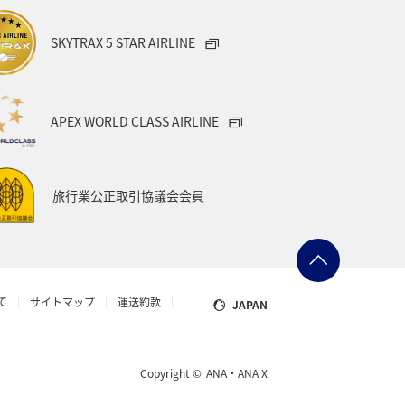
宮城県
オーストリア
SKYTRAX 5 STAR AIRLINE
タイ
メキシコ
韓国
Aのふるさと納税
愛知県
APEX WORLD CLASS AIRLINE
県
台湾
オセアニア
旅行業公正取引協議会会員
グ＆ライフ
山口県
ー
山梨県
マアジ
て
サイトマップ
運送約款
JAPAN
ョン
スズキ
岩手県
ブリ
タチウオ
スイス
Copyright ©
ANA・ANA X