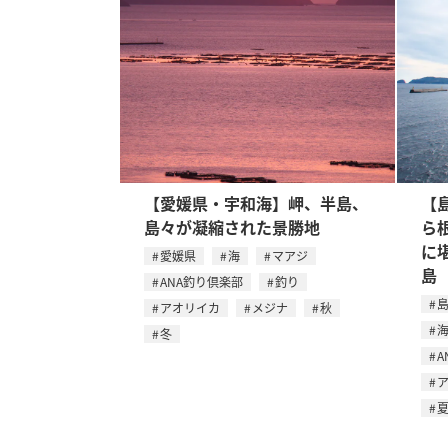
【愛媛県・宇和海】岬、半島、
【
島々が凝縮された景勝地
ら
に
愛媛県
海
マアジ
島
ANA釣り倶楽部
釣り
アオリイカ
メジナ
秋
冬
A