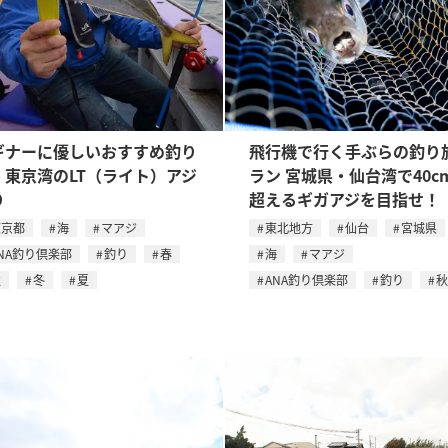
ギナーに優しいおすすめ釣り
飛行機で行く手ぶらの釣り
。東京湾のLT（ライト）アジ
ラン 宮城県・仙台湾で40c
り
超えるギガアジを目指せ！
東京都
海
マアジ
東北地方
仙台
宮城県
NA釣り倶楽部
釣り
春
海
マアジ
秋
冬
夏
ANA釣り倶楽部
釣り
秋