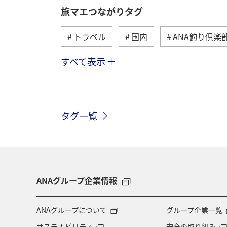
旅マエつながりタグ
トラベル
国内
ANA釣り倶楽
すべて表示
海外
川
グルメ
アクテ
関東・甲信越地方
歴史・文化・芸
タグ一覧
高知県
ANAマイレージクラブ
旅アト
静岡県
マダイ
鹿児島県
北陸地方
栃木県
ANAグループ企業情報
千葉県
大分県
お祭り・イベ
ANAグループについて
グループ企業一覧
サステナビリティ
安全の取り組み