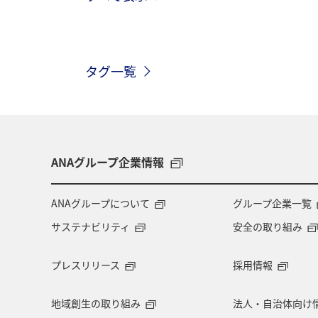
関東・甲信越地方
歴史・文化・芸
タグ一覧
高知県
ANAマイレージクラブ
旅アト
静岡県
マダイ
鹿児島県
北陸地方
栃木県
ANAグループ企業情報
千葉県
大分県
お祭り・イベ
ANAグループについて
グループ企業一覧
サステナビリティ
安全の取り組み
マイルを使う
アマゴ
和歌山
プレスリリース
採用情報
東海地方
山形県
クロダイ
地域創生の取り組み
法人・自治体向け
イギリス
佐賀県
福井県