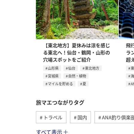
【東北地方】夏休みは涼を感じ
飛
る東北へ！仙台・鶴岡・山形の
ラ
穴場スポットをご紹介
超
山形県
仙台
東北地方
宮城県
自然・植物
マイルを貯める
夏
A
旅マエつながりタグ
トラベル
国内
ANA釣り倶楽
すべて表示
海外
川
グルメ
アクテ