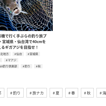
行機で行く手ぶらの釣り旅プ
ン 宮城県・仙台湾で40cmを
えるギガアジを目指せ！
東北地方
仙台
宮城県
海
マアジ
NA釣り倶楽部
釣り
秋
部
釣り
旅ナカ
夏
春
秋
ィビティ
冬
湖
九州地方
沖縄
自