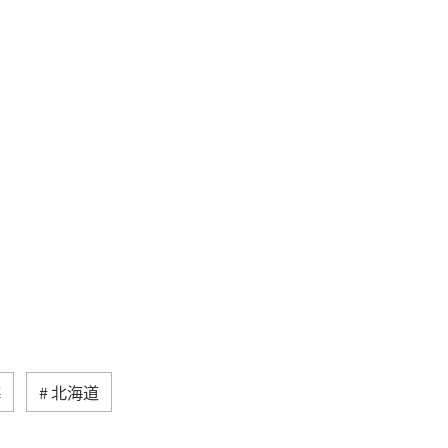
海
北海道
然・植物
ヨーロッパ
ライフ