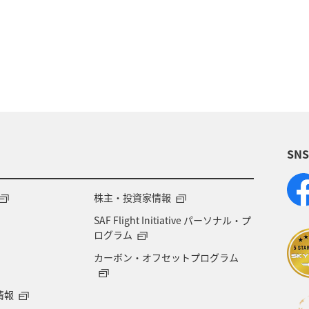
術
アユ
東北地方
東京都
マイルを貯め
四国地方
ANAショッピング A-style
関西地方
福岡県
アオリイカ
温泉
宮崎県
ハワイ
SN
兵庫県
イワナ
アメリカ
秋田県
ア
ント
東南アジア・南アジア
フランス
中国地
株主・投資家情報
SAF Flight Initiative パーソナル・プ
県
世界遺産
ドイツ
群馬県
長野県
ログラム
カーボン・オフセットプログラム
愛媛県
オーストラリア
ホテル
岐阜県
情報
青森県
京都府
東アジア
滋賀県
AN