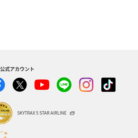
る
長崎県
ワカサギ
トラウト
ヤマメ
ツアー
神奈川県
趣味
S公式アカウント
メリカ・カナダ・中南米
家族旅行
方
福島県
熊本県
メジナ
宮城県
オーストリア
SKYTRAX 5 STAR AIRLINE
タイ
メキシコ
韓国
Aのふるさと納税
愛知県