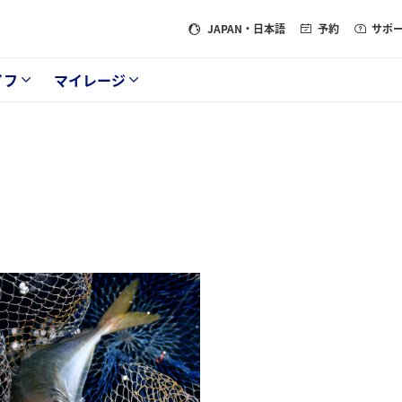
JAPAN
・日本語
予約
サポ
イフ
マイレージ