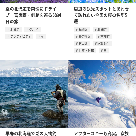
夏の北海道を爽快にドライ
周辺の観光スポットとあわせ
ブ。富良野・釧路を巡る3泊4
て訪れたい全国の桜の名所5
日の旅
選
北海道
グルメ
福岡県
北海道
アクティビティ
夏
神奈川県
京都府
秋田県
家族旅行
自然・植物
春
早春の北海道で湖の大物釣
アフタースキーも充実。家族