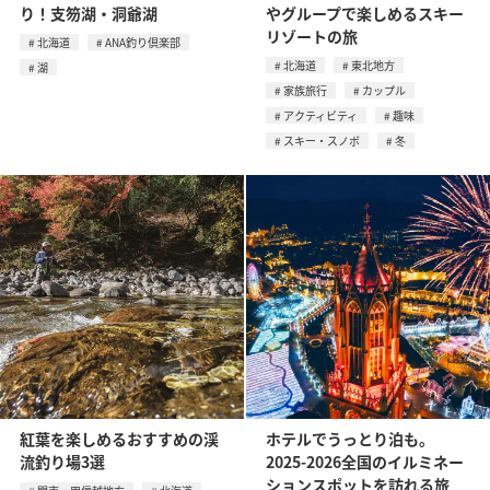
り！支笏湖・洞爺湖
やグループで楽しめるスキー
リゾートの旅
北海道
ANA釣り倶楽部
北海道
東北地方
湖
家族旅行
カップル
アクティビティ
趣味
スキー・スノボ
冬
紅葉を楽しめるおすすめの渓
ホテルでうっとり泊も。
流釣り場3選
2025-2026全国のイルミネー
ションスポットを訪れる旅