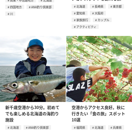
関東・甲信越地方
北海道
北海道
長崎県
東京都
四国地方
ANA釣り倶楽部
愛知県
大阪府
川
家族旅行
カップル
アクティビティ
新千歳空港から30分。初めて
空港からアクセス良好。秋に
でも楽しめる北海道の海釣り
行きたい「食の旅」スポット
施設
10選
北海道
ANA釣り倶楽部
福岡県
北海道
兵庫県