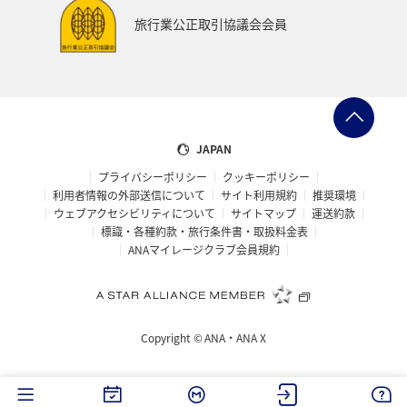
大分県
お祭り・イベント
東南アジア・南アジア
旅行業公正取引協議会会員
フランス
中国地方
福島県
熊本県
メジナ
マイルを使う
アマゴ
和歌山県
世界遺産
ドイツ
群馬県
長野県
宮城県
JAPAN
プライバシーポリシー
クッキーポリシー
オーストリア
東海地方
山形県
クロダイ
利用者情報の外部送信について
サイト利用規約
推奨環境
ウェブアクセシビリティについて
サイトマップ
運送約款
愛媛県
オーストラリア
ホテル
岐阜県
標識・各種約款・旅行条件書・取扱料金表
ANAマイレージクラブ会員規約
タイ
メキシコ
韓国
イギリス
佐賀県
福井県
青森県
京都府
東アジア
滋賀県
Copyright ©
ANA・ANA X
ANAのふるさと納税
愛知県
ベトナム
徳島県
西表島
ロウニンアジ（GT）
茨城県
イタリア