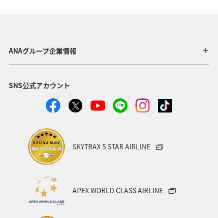
歴史・文化・芸術
アユ
東北地方
東京都
マイルを貯める
長崎県
ワカサギ
高知県
ANAグループ企業情報
ANAマイレージクラブ
四国地方
SNS公式アカウント
ANAショッピング A-style
関西地方
トラウト
ヤマメ
ツアー
旅アト
静岡県
マダイ
福岡県
アオリイカ
温泉
宮崎県
ハワイ
SKYTRAX 5 STAR AIRLINE
神奈川県
趣味
鹿児島県
北陸地方
栃木県
兵庫県
イワナ
アメリカ
秋田県
APEX WORLD CLASS AIRLINE
アメリカ・カナダ・中南米
家族旅行
千葉県