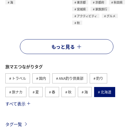
海
東京都
京都府
秋田県
宮城県
家族旅行
アクティビティ
グルメ
秋
もっと見る
旅マエつながりタグ
トラベル
国内
ANA釣り倶楽部
釣り
旅ナカ
夏
春
秋
海
北海道
すべて表示
海外
川
グルメ
アクティビティ
冬
湖
九州地方
沖縄
自然・植物
タグ一覧
ヨーロッパ
ライフ
関東・甲信越地方