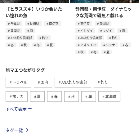
【ヒラスズキ】いつか会いた
静岡県・南伊豆：ダイナミッ
い憧れの魚
クな荒磯で磯魚と戯れる
千葉県
長崎県
南伊豆
南伊豆
静岡県
静岡県
海
イシダイ
マダイ
海
ANA釣り倶楽部
釣り
ANA釣り倶楽部
釣り
春
秋
冬
夏
アオリイカ
メジナ
春
秋
冬
夏
旅マエつながりタグ
トラベル
国内
ANA釣り倶楽部
釣り
旅ナカ
夏
春
秋
海
北海道
すべて表示
海外
川
グルメ
アクティビティ
冬
湖
九州地方
沖縄
自然・植物
タグ一覧