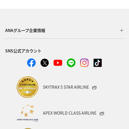
ヨーロッパ
ライフ
関東・甲信越地方
歴史・文化・芸術
アユ
東北地方
東京都
マイルを貯める
長崎県
ワカサギ
高知県
ANAグループ企業情報
ANAマイレージクラブ
四国地方
SNS公式アカウント
ANAショッピング A-style
関西地方
トラウト
ヤマメ
ツアー
旅アト
静岡県
マダイ
福岡県
アオリイカ
温泉
宮崎県
ハワイ
SKYTRAX 5 STAR AIRLINE
神奈川県
趣味
鹿児島県
北陸地方
栃木県
兵庫県
イワナ
アメリカ
秋田県
APEX WORLD CLASS AIRLINE
アメリカ・カナダ・中南米
家族旅行
千葉県