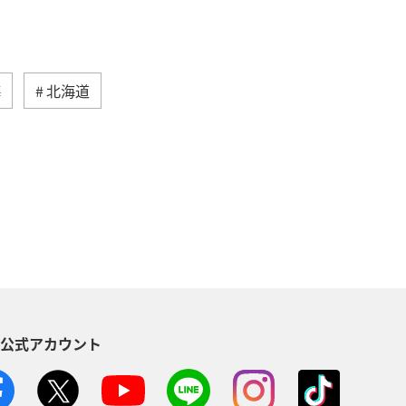
海
北海道
然・植物
ヨーロッパ
ライフ
る
長崎県
ワカサギ
トラウト
ヤマメ
ツアー
神奈川県
趣味
S公式アカウント
メリカ・カナダ・中南米
家族旅行
方
福島県
熊本県
メジナ