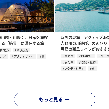
の山陰・山陽：非日常を満喫
四国の夏旅：アクティブ派
きる「絶景」に滞在する旅
吉野川の川遊び、のんびり
豊島の離島ライフがおすす
中国地方
家族旅行
徳島県
四国地方
香川
グルメ
アクティビティ
夏
高知県
自然・植物
アクティビティ
夏
もっと見る