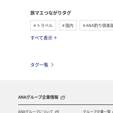
旅マエつながりタグ
トラベル
国内
ANA釣り倶楽
すべて表示
海外
川
グルメ
アクテ
関東・甲信越地方
歴史・文化・芸
タグ一覧
高知県
ANAマイレージクラブ
旅アト
静岡県
マダイ
鹿児島県
北陸地方
栃木県
ANAグループ企業情報
千葉県
大分県
お祭り・イベ
ANAグループについて
グループ企業一覧