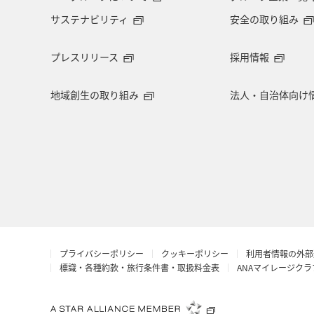
サステナビリティ
安全の取り組み
マイルを使う
アマゴ
和歌山
プレスリリース
採用情報
東海地方
山形県
クロダイ
地域創生の取り組み
法人・自治体向け
イギリス
佐賀県
福井県
ベトナム
徳島県
西表島
島根県
香港
富山県
八
ANAカード
シンガポール
ANA
プライバシーポリシー
クッキーポリシー
利用者情報の外部
イシダイ
コイ
ホノルル
標識・各種約款・旅行条件書・取扱料金表
ANAマイレージク
スペイン
旅館
三重県