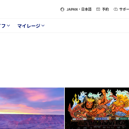
JAPAN
・日本語
予約
サポ
イフ
マイレージ