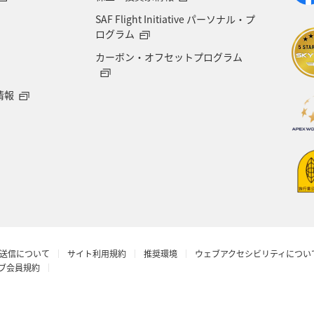
SAF Flight Initiative パーソナル・プ
県
世界遺産
ドイツ
群馬県
長野県
ログラム
カーボン・オフセットプログラム
愛媛県
オーストラリア
ホテル
岐阜県
情報
青森県
京都府
東アジア
滋賀県
AN
ロウニンアジ（GT）
茨城県
イタリア
石川
丈島
カナダ
大阪府
一人旅
ショッピン
 CA's Note
予約
ANAグルメマイル
ベルギ
送信について
サイト利用規約
推奨環境
ウェブアクセシビリティについ
年末年始
マイルの教室
沖縄県
ワーケーシ
ラブ会員規約
アプリ
新潟県
石垣
プレミアムメンバー