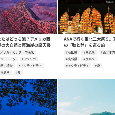
なたはどっち派？アメリカ西
ANAで行く東北三大祭り。
岸の大自然と東海岸の摩天楼
の「動と静」を巡る旅
アメリカ・カナダ・中南米
秋田県
青森県
東北地
ニューヨーク
アメリカ
宮城県
グルメ
自然・植物
アクティビティ
アクティビティ
夏
世界遺産
夏