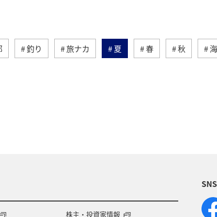
部
釣り
旅ナカ
夏
春
秋
ィビティ
冬
湖
九州地方
沖縄
自
術
アユ
東北地方
東京都
マイルを貯め
四国地方
ANAショッピング A-style
関西地方
福岡県
アオリイカ
温泉
宮崎県
ハワイ
SN
兵庫県
イワナ
アメリカ
秋田県
ア
ント
東南アジア・南アジア
フランス
中国地
株主・投資家情報