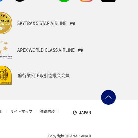
宮城県
オーストリア
SKYTRAX 5 STAR AIRLINE
タイ
メキシコ
韓国
Aのふるさと納税
愛知県
APEX WORLD CLASS AIRLINE
県
台湾
オセアニア
旅行業公正取引協議会会員
グ＆ライフ
山口県
ー
山梨県
マアジ
て
サイトマップ
運送約款
JAPAN
ョン
スズキ
岩手県
ブリ
タチウオ
スイス
Copyright ©
ANA・ANA X