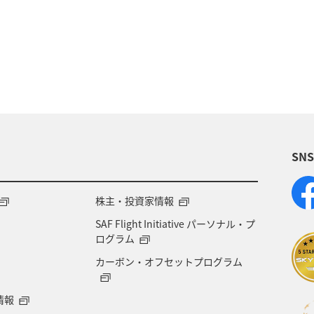
術
アユ
東北地方
東京都
マイルを貯め
四国地方
ANAショッピング A-style
関西地方
福岡県
アオリイカ
温泉
宮崎県
ハワイ
SN
兵庫県
イワナ
アメリカ
秋田県
ア
ント
東南アジア・南アジア
フランス
中国地
株主・投資家情報
SAF Flight Initiative パーソナル・プ
県
世界遺産
ドイツ
群馬県
長野県
ログラム
カーボン・オフセットプログラム
愛媛県
オーストラリア
ホテル
岐阜県
情報
青森県
京都府
東アジア
滋賀県
AN