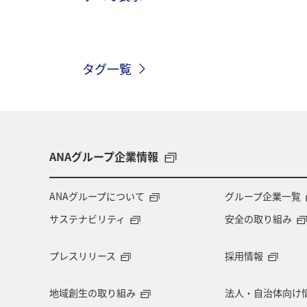
関東・甲信越地方
歴史・文化・芸
タグ一覧
高知県
ANAマイレージクラブ
旅アト
静岡県
マダイ
鹿児島県
北陸地方
栃木県
ANAグループ企業情報
千葉県
大分県
お祭り・イベ
ANAグループについて
グループ企業一覧
サステナビリティ
安全の取り組み
マイルを使う
アマゴ
和歌山
プレスリリース
採用情報
東海地方
山形県
クロダイ
地域創生の取り組み
法人・自治体向け
イギリス
佐賀県
福井県