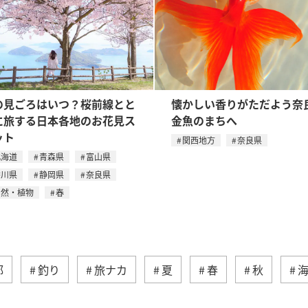
の見ごろはいつ？桜前線とと
懐かしい香りがただよう奈
に旅する日本各地のお花見ス
金魚のまちへ
ット
関西地方
奈良県
北海道
青森県
富山県
香川県
静岡県
奈良県
自然・植物
春
部
釣り
旅ナカ
夏
春
秋
ィビティ
冬
湖
九州地方
沖縄
自