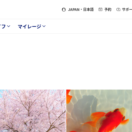
JAPAN
・日本語
予約
サポ
イフ
マイレージ