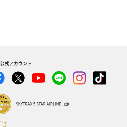
る
長崎県
ワカサギ
トラウト
ヤマメ
ツアー
神奈川県
趣味
S公式アカウント
メリカ・カナダ・中南米
家族旅行
方
福島県
熊本県
メジナ
宮城県
オーストリア
SKYTRAX 5 STAR AIRLINE
タイ
メキシコ
韓国
Aのふるさと納税
愛知県