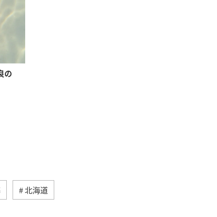
良の
海
北海道
然・植物
ヨーロッパ
ライフ