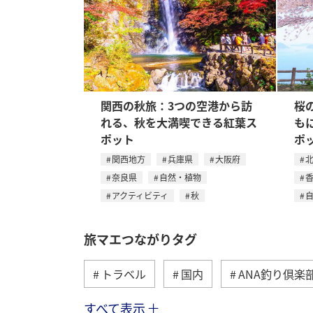
関西の秋旅：3つの空港から訪
桜
れる、秋を大満喫できる紅葉ス
も
ポット
ポ
関西地方
兵庫県
大阪府
奈良県
自然・植物
アクティビティ
秋
旅マエつながりタグ
トラベル
国内
ANA釣り倶楽
すべて表示
海外
川
グルメ
アクテ