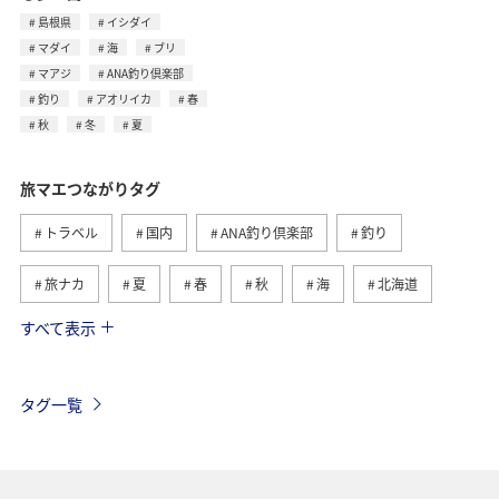
島根県
イシダイ
マダイ
海
ブリ
マアジ
ANA釣り倶楽部
釣り
アオリイカ
春
秋
冬
夏
旅マエつながりタグ
トラベル
国内
ANA釣り倶楽部
釣り
旅ナカ
夏
春
秋
海
北海道
すべて表示
海外
川
グルメ
アクティビティ
冬
湖
九州地方
沖縄
自然・植物
タグ一覧
ヨーロッパ
ライフ
関東・甲信越地方
歴史・文化・芸術
アユ
東北地方
東京都