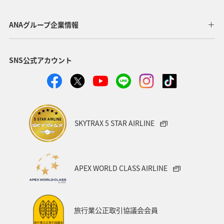
マイルを貯める
長崎県
ワカサギ
高知県
ANAグループ企業情報
ANAマイレージクラブ
四国地方
SNS公式アカウント
ANAショッピング A-style
関西地方
トラウト
ヤマメ
ツアー
旅アト
静岡県
マダイ
福岡県
アオリイカ
温泉
宮崎県
ハワイ
SKYTRAX 5 STAR AIRLINE
神奈川県
趣味
鹿児島県
北陸地方
栃木県
兵庫県
イワナ
アメリカ
秋田県
APEX WORLD CLASS AIRLINE
アメリカ・カナダ・中南米
家族旅行
千葉県
大分県
お祭り・イベント
東南アジア・南アジア
旅行業公正取引協議会会員