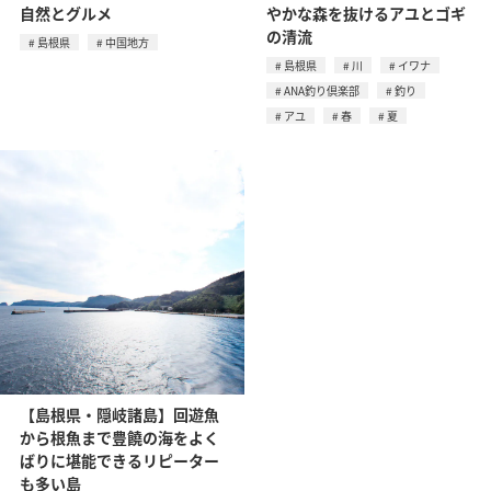
自然とグルメ
やかな森を抜けるアユとゴギ
の清流
島根県
中国地方
島根県
川
イワナ
ANA釣り倶楽部
釣り
アユ
春
夏
【島根県・隠岐諸島】回遊魚
から根魚まで豊饒の海をよく
ばりに堪能できるリピーター
も多い島