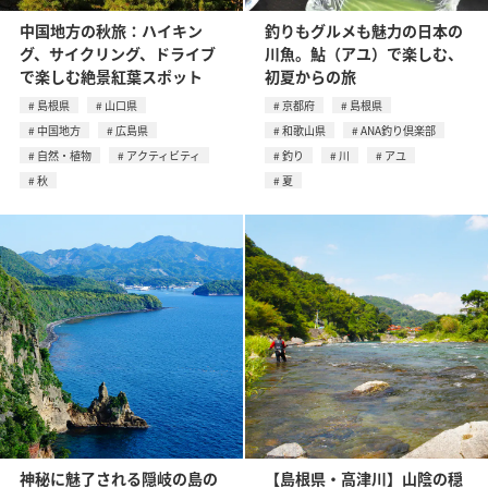
中国地方の秋旅：ハイキン
釣りもグルメも魅力の日本の
グ、サイクリング、ドライブ
川魚。鮎（アユ）で楽しむ、
で楽しむ絶景紅葉スポット
初夏からの旅
島根県
山口県
京都府
島根県
中国地方
広島県
和歌山県
ANA釣り倶楽部
自然・植物
アクティビティ
釣り
川
アユ
秋
夏
神秘に魅了される隠岐の島の
【島根県・高津川】山陰の穏