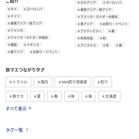
ご紹介
オセアニア
ヨーロッパ
タイ
ヨーロッパ
東南アジア・南アジア
ドイツ
アメリカ・カナダ・中南米
東南アジア・南アジア
東アジア
お祭り・イベント
アメリカ
アクティビティ
春
アメリカ・カナダ・中南米
年末年始
秋
韓国
イギリス
クリスマス
冬
夏
東アジア
お祭り・イベント
旅マエつながりタグ
トラベル
国内
ANA釣り倶楽部
釣り
旅ナカ
夏
春
秋
海
北海道
すべて表示
海外
川
グルメ
アクティビティ
冬
湖
九州地方
沖縄
自然・植物
タグ一覧
ヨーロッパ
ライフ
関東・甲信越地方