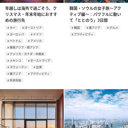
年越しは海外で過ごそう。ク
韓国・ソウルの女子旅〜アク
リスマス・年末年始におすす
ティブ編〜：パワフルに動い
めの旅行先
て「ととのう」3日間
タイ
オーストリア
韓国
東アジア
グルメ
ヨーロッパ
ドイツ
アクティビティ
ベトナム
アメリカ
東南アジア・南アジア
アメリカ・カナダ・中南米
メキシコ
オーストラリア
スウェーデン
台湾
東アジア
アクティビティ
年末年始