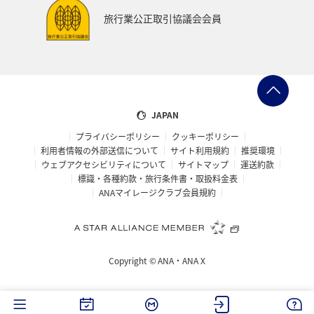
大分県
お祭り・イベント
東南アジア・南アジア
旅行業公正取引協議会会員
フランス
中国地方
福島県
熊本県
メジナ
マイルを使う
アマゴ
和歌山県
世界遺産
ドイツ
群馬県
長野県
宮城県
JAPAN
プライバシーポリシー
クッキーポリシー
オーストリア
東海地方
山形県
クロダイ
利用者情報の外部送信について
サイト利用規約
推奨環境
ウェブアクセシビリティについて
サイトマップ
運送約款
愛媛県
オーストラリア
ホテル
岐阜県
標識・各種約款・旅行条件書・取扱料金表
ANAマイレージクラブ会員規約
タイ
メキシコ
韓国
イギリス
佐賀県
福井県
青森県
京都府
東アジア
滋賀県
Copyright ©
ANA・ANA X
ANAのふるさと納税
愛知県
ベトナム
徳島県
西表島
ロウニンアジ（GT）
茨城県
イタリア