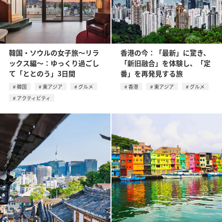
韓国・ソウルの女子旅〜リラ
香港の今：「最新」に驚き、
ックス編〜：ゆっくり過ごし
「新旧融合」を体験し、「定
て「ととのう」3日間
番」を再発見する旅
韓国
東アジア
グルメ
香港
東アジア
グルメ
アクティビティ