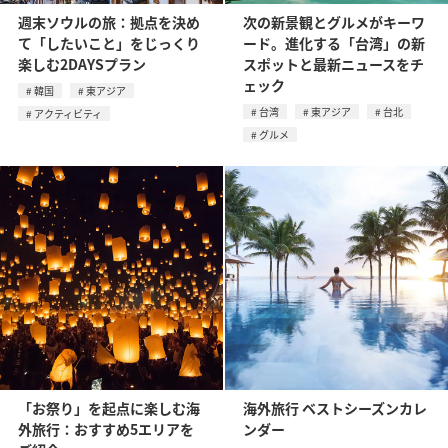
週末ソウルの旅：拠点を決め
次の新景観とグルメがキーワ
て「したいこと」をじっくり
ード。進化する「台湾」の新
楽しむ2DAYSプラン
スポットと最新ニュースをチ
ェック
韓国
東アジア
台湾
東アジア
台北
アクティビティ
グルメ
「お祭り」を起点に楽しむ海
海外旅行 ベストシーズンカレ
外旅行：おすすめ5エリアを
ンダー