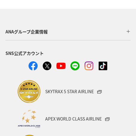
歴史・文化・芸術
アユ
東北地方
東京都
マイルを貯める
長崎県
ワカサギ
高知県
ANAグループ企業情報
ANAマイレージクラブ
四国地方
SNS公式アカウント
ANAショッピング A-style
関西地方
トラウト
ヤマメ
ツアー
旅アト
静岡県
マダイ
福岡県
アオリイカ
温泉
宮崎県
ハワイ
SKYTRAX 5 STAR AIRLINE
神奈川県
趣味
鹿児島県
北陸地方
栃木県
兵庫県
イワナ
アメリカ
秋田県
APEX WORLD CLASS AIRLINE
アメリカ・カナダ・中南米
家族旅行
千葉県