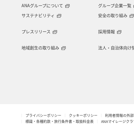
千葉県
大分県
お祭り・イベ
ANAグループについて
グループ企業一覧
サステナビリティ
安全の取り組み
マイルを使う
アマゴ
和歌山
プレスリリース
採用情報
東海地方
山形県
クロダイ
地域創生の取り組み
法人・自治体向け
イギリス
佐賀県
福井県
ベトナム
徳島県
西表島
島根県
香港
富山県
八
ANAカード
シンガポール
ANA
プライバシーポリシー
クッキーポリシー
利用者情報の外部
イシダイ
コイ
ホノルル
標識・各種約款・旅行条件書・取扱料金表
ANAマイレージク