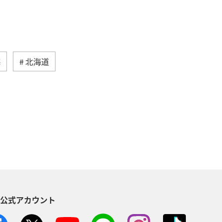
海
北海道
然・植物
ヨーロッパ
ライフ
る
長崎県
ワカサギ
トラウト
ヤマメ
ツアー
神奈川県
趣味
S公式アカウント
メリカ・カナダ・中南米
家族旅行