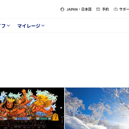
JAPAN
・日本語
予約
サポ
イフ
マイレージ