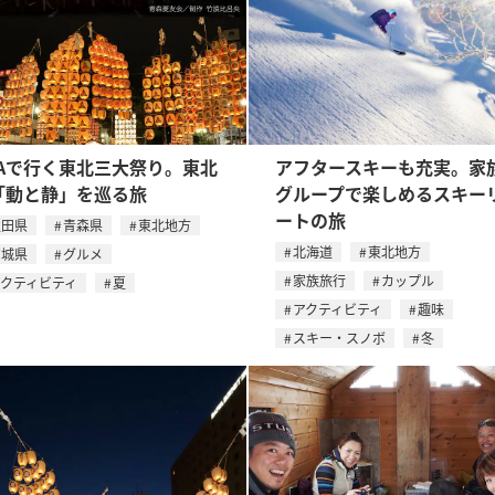
NAで行く東北三大祭り。東北
アフタースキーも充実。家
「動と静」を巡る旅
グループで楽しめるスキー
ートの旅
秋田県
青森県
東北地方
北海道
東北地方
宮城県
グルメ
家族旅行
カップル
アクティビティ
夏
アクティビティ
趣味
スキー・スノボ
冬