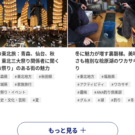
の東北旅：青森、仙台、秋
冬に魅力が増す裏磐梯。美
、東北三大祭り関係者に聞く
さも格別な桧原湖のワカサ
お祭り」のある街の魅力
り
青森県
東北地方
秋田県
東北地方
福島県
宮城県
家族旅行
アクティビティ
ワカサギ
お祭り・イベント
趣味
ANA釣り倶楽部
歴史・文化・芸術
夏
グルメ
湖
釣り
冬
もっと見る