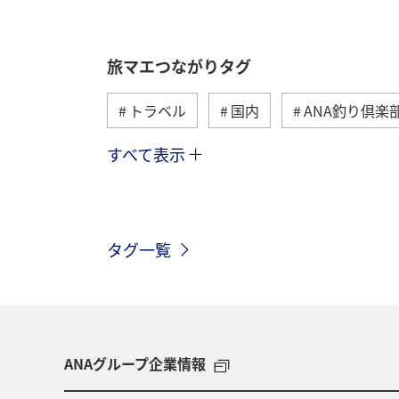
旅マエつながりタグ
トラベル
国内
ANA釣り倶楽
すべて表示
海外
川
グルメ
アクテ
関東・甲信越地方
歴史・文化・芸
タグ一覧
高知県
ANAマイレージクラブ
旅アト
静岡県
マダイ
鹿児島県
北陸地方
栃木県
ANAグループ企業情報