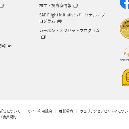
ント
東南アジア・南アジア
フランス
中国地
株主・投資家情報
SAF Flight Initiative パーソナル・プ
県
世界遺産
ドイツ
群馬県
長野県
ログラム
カーボン・オフセットプログラム
愛媛県
オーストラリア
ホテル
岐阜県
情報
青森県
京都府
東アジア
滋賀県
AN
ロウニンアジ（GT）
茨城県
イタリア
石川
丈島
カナダ
大阪府
一人旅
ショッピン
 CA's Note
予約
ANAグルメマイル
ベルギ
送信について
サイト利用規約
推奨環境
ウェブアクセシビリティについ
年末年始
マイルの教室
沖縄県
ワーケーシ
ラブ会員規約