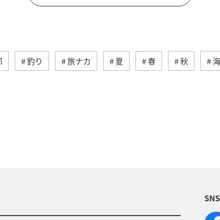
部
釣り
旅ナカ
夏
春
秋
ィビティ
冬
湖
九州地方
沖縄
自
術
アユ
東北地方
東京都
マイルを貯め
四国地方
ANAショッピング A-style
関西地方
福岡県
アオリイカ
温泉
宮崎県
ハワイ
SN
兵庫県
イワナ
アメリカ
秋田県
ア