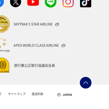
方
福島県
熊本県
メジナ
宮城県
オーストリア
SKYTRAX 5 STAR AIRLINE
タイ
メキシコ
韓国
Aのふるさと納税
愛知県
APEX WORLD CLASS AIRLINE
県
台湾
オセアニア
旅行業公正取引協議会会員
グ＆ライフ
山口県
ー
山梨県
マアジ
て
サイトマップ
運送約款
JAPAN
ョン
スズキ
岩手県