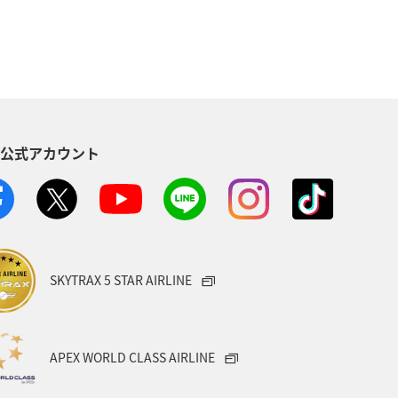
る
長崎県
ワカサギ
トラウト
ヤマメ
ツアー
神奈川県
趣味
S公式アカウント
メリカ・カナダ・中南米
家族旅行
方
福島県
熊本県
メジナ
宮城県
オーストリア
SKYTRAX 5 STAR AIRLINE
タイ
メキシコ
韓国
Aのふるさと納税
愛知県
APEX WORLD CLASS AIRLINE