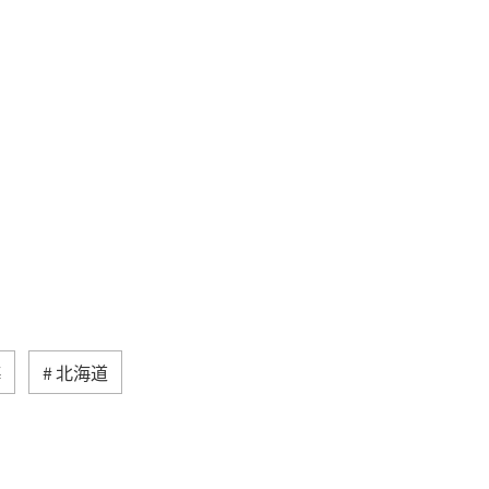
海
北海道
然・植物
ヨーロッパ
ライフ