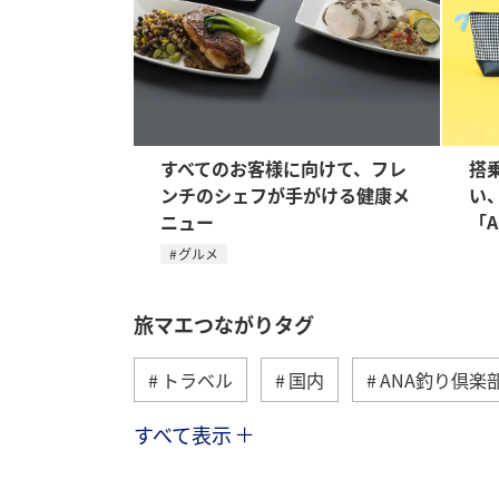
すべてのお客様に向けて、フレ
搭
ンチのシェフが手がける健康メ
い
ニュー
「A
グルメ
旅マエつながりタグ
トラベル
国内
ANA釣り倶楽
すべて表示
海外
川
グルメ
アクテ