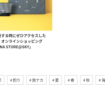
乗する時にぜひアクセスした
、オンラインショッピング
NA STORE@SKY」
部
釣り
旅ナカ
夏
春
秋
ィビティ
冬
湖
九州地方
沖縄
自