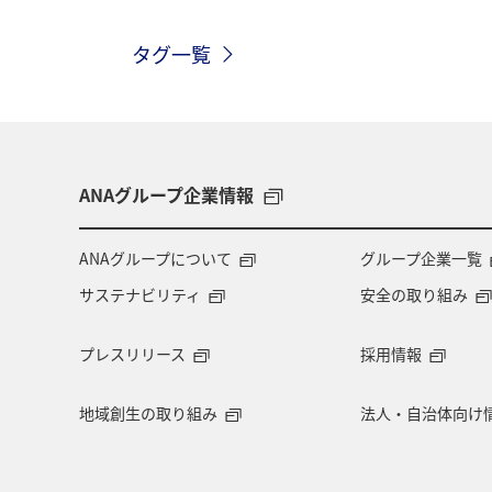
関東・甲信越地方
歴史・文化・芸
タグ一覧
高知県
ANAマイレージクラブ
旅アト
静岡県
マダイ
鹿児島県
北陸地方
栃木県
ANAグループ企業情報
千葉県
大分県
お祭り・イベ
ANAグループについて
グループ企業一覧
サステナビリティ
安全の取り組み
マイルを使う
アマゴ
和歌山
プレスリリース
採用情報
東海地方
山形県
クロダイ
地域創生の取り組み
法人・自治体向け
イギリス
佐賀県
福井県