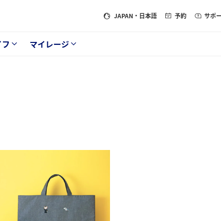
JAPAN
・日本語
予約
サポ
イフ
マイレージ