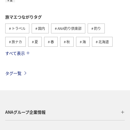
夏
旅マエつながりタグ
トラベル
国内
ANA釣り倶楽部
釣り
旅ナカ
夏
春
秋
海
北海道
すべて表示
海外
川
グルメ
アクティビティ
冬
湖
九州地方
沖縄
自然・植物
タグ一覧
ヨーロッパ
ライフ
関東・甲信越地方
歴史・文化・芸術
アユ
東北地方
東京都
マイルを貯める
長崎県
ワカサギ
高知県
ANAグループ企業情報
ANAマイレージクラブ
四国地方