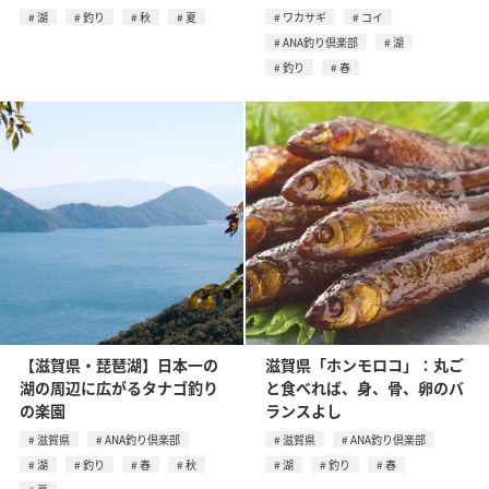
湖
釣り
秋
夏
ワカサギ
コイ
ANA釣り倶楽部
湖
釣り
春
【滋賀県・琵琶湖】日本一の
滋賀県「ホンモロコ」：丸ご
湖の周辺に広がるタナゴ釣り
と食べれば、身、骨、卵のバ
の楽園
ランスよし
滋賀県
ANA釣り倶楽部
滋賀県
ANA釣り倶楽部
湖
釣り
春
秋
湖
釣り
春