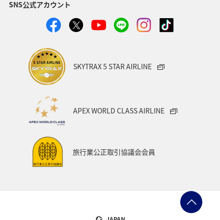
SNS公式アカウント
ANAショッピング A-style
関西地方
トラウト
ヤマメ
ツアー
旅アト
静岡県
マダイ
福岡県
アオリイカ
温泉
宮崎県
ハワイ
SKYTRAX 5 STAR AIRLINE
神奈川県
趣味
鹿児島県
北陸地方
栃木県
兵庫県
イワナ
アメリカ
秋田県
APEX WORLD CLASS AIRLINE
アメリカ・カナダ・中南米
家族旅行
千葉県
大分県
お祭り・イベント
東南アジア・南アジア
旅行業公正取引協議会会員
フランス
中国地方
福島県
熊本県
メジナ
マイルを使う
アマゴ
和歌山県
世界遺産
ドイツ
群馬県
長野県
宮城県
JAPAN