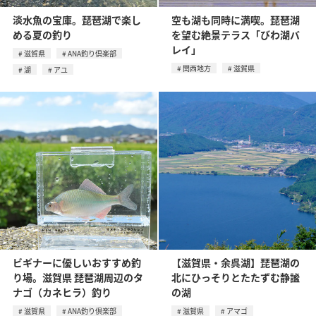
淡水魚の宝庫。琵琶湖で楽し
空も湖も同時に満喫。琵琶湖
める夏の釣り
を望む絶景テラス「びわ湖バ
レイ」
滋賀県
ANA釣り倶楽部
関西地方
滋賀県
湖
アユ
ビギナーに優しいおすすめ釣
【滋賀県・余呉湖】琵琶湖の
り場。滋賀県 琵琶湖周辺のタ
北にひっそりとたたずむ静謐
ナゴ（カネヒラ）釣り
の湖
滋賀県
ANA釣り倶楽部
滋賀県
アマゴ