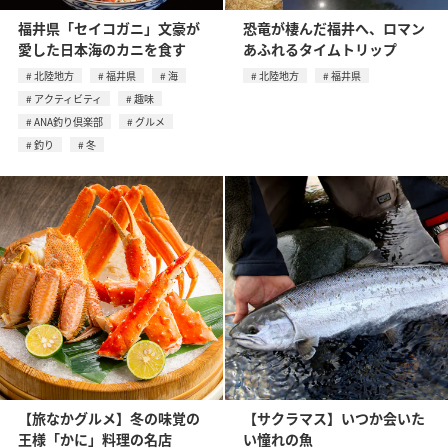
福井県「セイコガニ」文豪が
恐竜が棲んだ福井へ、ロマン
愛した日本海のカニを食す
あふれるタイムトリップ
北陸地方
福井県
海
北陸地方
福井県
アクティビティ
趣味
ANA釣り倶楽部
グルメ
釣り
冬
【旅なかグルメ】冬の味覚の
【サクラマス】いつか会いた
王様「かに」料理の名店
い憧れの魚