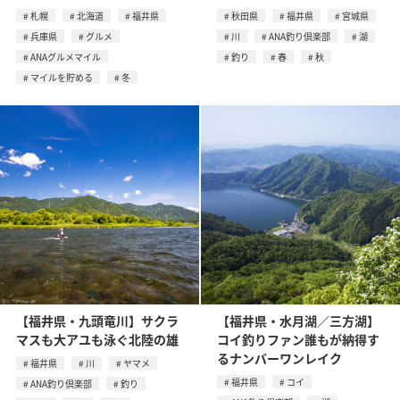
札幌
北海道
福井県
秋田県
福井県
宮城県
兵庫県
グルメ
川
ANA釣り倶楽部
湖
ANAグルメマイル
釣り
春
秋
マイルを貯める
冬
【福井県・九頭竜川】サクラ
【福井県・水月湖／三方湖】
マスも大アユも泳ぐ北陸の雄
コイ釣りファン誰もが納得す
るナンバーワンレイク
福井県
川
ヤマメ
福井県
コイ
ANA釣り倶楽部
釣り