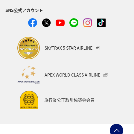
SNS公式アカウント
ANAショッピング A-style
関西地方
トラウト
ヤマメ
ツアー
旅アト
静岡県
マダイ
福岡県
アオリイカ
温泉
宮崎県
ハワイ
SKYTRAX 5 STAR AIRLINE
神奈川県
趣味
鹿児島県
北陸地方
栃木県
兵庫県
イワナ
アメリカ
秋田県
APEX WORLD CLASS AIRLINE
アメリカ・カナダ・中南米
家族旅行
千葉県
大分県
お祭り・イベント
東南アジア・南アジア
旅行業公正取引協議会会員
フランス
中国地方
福島県
熊本県
メジナ
マイルを使う
アマゴ
和歌山県