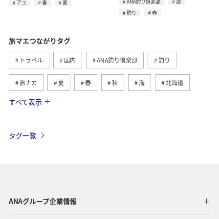
ANA釣り倶楽部
湖
アユ
春
夏
釣り
春
旅マエつながりタグ
トラベル
国内
ANA釣り倶楽部
釣り
旅ナカ
夏
春
秋
海
北海道
すべて表示
海外
川
グルメ
アクティビティ
冬
湖
九州地方
沖縄
自然・植物
タグ一覧
ヨーロッパ
ライフ
関東・甲信越地方
歴史・文化・芸術
アユ
東北地方
東京都
マイルを貯める
長崎県
ワカサギ
高知県
ANAグループ企業情報
ANAマイレージクラブ
四国地方