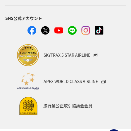
ANAマイレージクラブ
四国地方
SNS公式アカウント
ANAショッピング A-style
関西地方
トラウト
ヤマメ
ツアー
旅アト
静岡県
マダイ
福岡県
アオリイカ
温泉
宮崎県
ハワイ
SKYTRAX 5 STAR AIRLINE
神奈川県
趣味
鹿児島県
北陸地方
栃木県
兵庫県
イワナ
アメリカ
秋田県
APEX WORLD CLASS AIRLINE
アメリカ・カナダ・中南米
家族旅行
千葉県
大分県
お祭り・イベント
東南アジア・南アジア
旅行業公正取引協議会会員
フランス
中国地方
福島県
熊本県
メジナ
マイルを使う
アマゴ
和歌山県