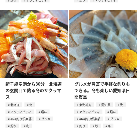
釣り
アクティビティ
釣り
アクティビティ
新千歳空港から30分。北海道
グルメが豊富で手軽な釣りも
の玄関口で釣る冬のサクラマ
できる。冬も楽しい愛知県日
ス
間賀島
北海道
海
東海地方
愛知県
海
アクティビティ
趣味
アクティビティ
趣味
ANA釣り倶楽部
グルメ
ANA釣り倶楽部
グルメ
釣り
冬
釣り
秋
冬