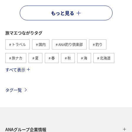
もっと見る
旅マエつながりタグ
トラベル
国内
ANA釣り倶楽部
釣り
旅ナカ
夏
春
秋
海
北海道
すべて表示
海外
川
グルメ
アクティビティ
冬
湖
九州地方
沖縄
自然・植物
タグ一覧
ヨーロッパ
ライフ
関東・甲信越地方
歴史・文化・芸術
アユ
東北地方
東京都
マイルを貯める
長崎県
ワカサギ
高知県
ANAグループ企業情報