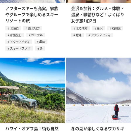
アフタースキーも充実。家族
金沢＆加賀：グルメ・体験・
やグループで楽しめるスキー
温泉・縁結びなど！よくばり
リゾートの旅
女子旅1泊2日
北海道
東北地方
北陸地方
金沢
石川県
家族旅行
カップル
趣味
アクティビティ
アクティビティ
趣味
スキー・スノボ
冬
ハワイ・オアフ島：街も自然
冬の湖が楽しくなるワカサギ