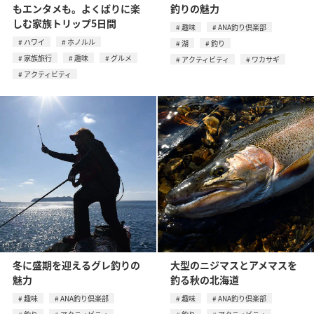
もエンタメも。よくばりに楽
釣りの魅力
しむ家族トリップ5日間
趣味
ANA釣り倶楽部
ハワイ
ホノルル
湖
釣り
家族旅行
趣味
グルメ
アクティビティ
ワカサギ
アクティビティ
冬に盛期を迎えるグレ釣りの
大型のニジマスとアメマスを
魅力
釣る秋の北海道
趣味
ANA釣り倶楽部
趣味
ANA釣り倶楽部