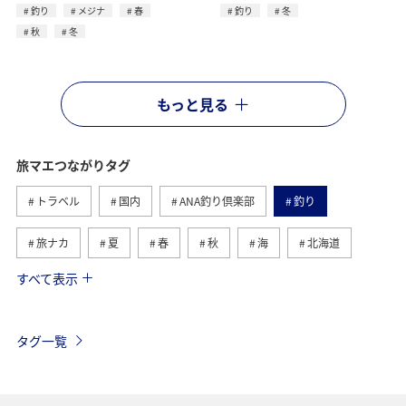
釣り
メジナ
春
釣り
冬
秋
冬
もっと見る
旅マエつながりタグ
トラベル
国内
ANA釣り倶楽部
釣り
旅ナカ
夏
春
秋
海
北海道
すべて表示
海外
川
グルメ
アクティビティ
冬
湖
九州地方
沖縄
自然・植物
タグ一覧
ヨーロッパ
ライフ
関東・甲信越地方