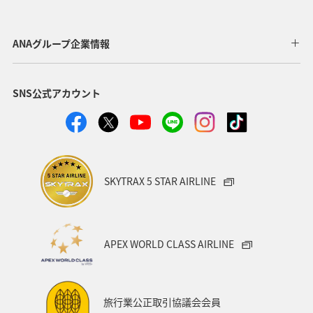
歴史・文化・芸術
アユ
東北地方
東京都
マイルを貯める
長崎県
ワカサギ
高知県
ANAグループ企業情報
ANAマイレージクラブ
四国地方
SNS公式アカウント
ANAショッピング A-style
関西地方
トラウト
ヤマメ
ツアー
旅アト
静岡県
マダイ
福岡県
アオリイカ
温泉
宮崎県
ハワイ
SKYTRAX 5 STAR AIRLINE
神奈川県
趣味
鹿児島県
北陸地方
栃木県
兵庫県
イワナ
アメリカ
秋田県
APEX WORLD CLASS AIRLINE
アメリカ・カナダ・中南米
家族旅行
千葉県
大分県
お祭り・イベント
東南アジア・南アジア
旅行業公正取引協議会会員