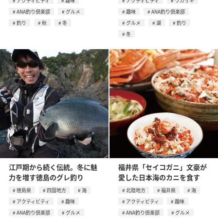
アクティビティ
趣味
アクティビティ
ワカサギ
ANA釣り倶楽部
グルメ
趣味
ANA釣り倶楽部
釣り
秋
冬
グルメ
湖
釣り
冬
江戸期から続く伝統。冬に魅
福井県「セイコガニ」文豪が
力を増す徳島のグレ釣り
愛した日本海のカニを食す
徳島県
四国地方
海
北陸地方
福井県
海
アクティビティ
趣味
アクティビティ
趣味
ANA釣り倶楽部
グルメ
ANA釣り倶楽部
グルメ