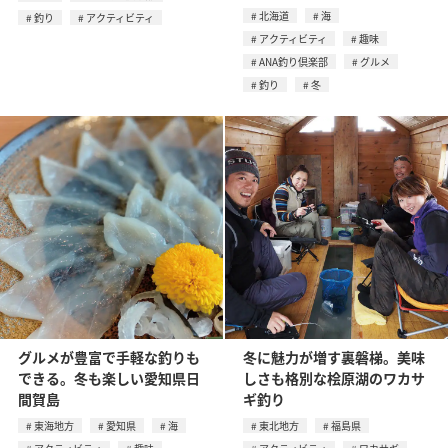
北海道
海
釣り
アクティビティ
アクティビティ
趣味
ANA釣り倶楽部
グルメ
釣り
冬
グルメが豊富で手軽な釣りも
冬に魅力が増す裏磐梯。美味
できる。冬も楽しい愛知県日
しさも格別な桧原湖のワカサ
間賀島
ギ釣り
東海地方
愛知県
海
東北地方
福島県