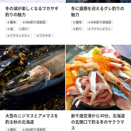
冬の湖が楽しくなるワカサギ
冬に盛期を迎えるグレ釣りの
釣りの魅力
魅力
趣味
ANA釣り倶楽部
趣味
ANA釣り倶楽部
湖
釣り
釣り
アクティビティ
アクティビティ
ワカサギ
大型のニジマスとアメマスを
新千歳空港から30分。北海道
釣る秋の北海道
の玄関口で釣る冬のサクラマ
ス
趣味
ANA釣り倶楽部