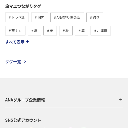
旅マエつながりタグ
トラベル
国内
ANA釣り倶楽部
釣り
旅ナカ
夏
春
秋
海
北海道
すべて表示
海外
川
グルメ
アクティビティ
冬
湖
九州地方
沖縄
自然・植物
タグ一覧
ヨーロッパ
ライフ
関東・甲信越地方
歴史・文化・芸術
アユ
東北地方
東京都
マイルを貯める
長崎県
ワカサギ
高知県
ANAグループ企業情報
ANAマイレージクラブ
四国地方
SNS公式アカウント
ANAショッピング A-style
関西地方
トラウト