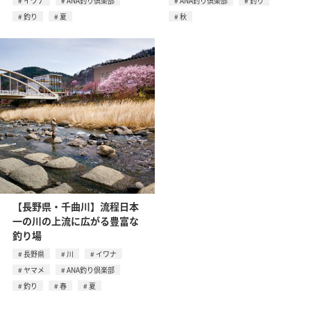
イワナ
ANA釣り倶楽部
ANA釣り倶楽部
釣り
釣り
夏
秋
【長野県・千曲川】流程日本
一の川の上流に広がる豊富な
釣り場
長野県
川
イワナ
ヤマメ
ANA釣り倶楽部
釣り
春
夏