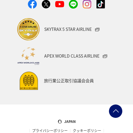
ヤマメ
ツアー
旅アト
静岡県
マダイ
福岡県
アオリイカ
温泉
宮崎県
ハワイ
SKYTRAX 5 STAR AIRLINE
神奈川県
趣味
鹿児島県
北陸地方
栃木県
兵庫県
イワナ
アメリカ
秋田県
APEX WORLD CLASS AIRLINE
アメリカ・カナダ・中南米
家族旅行
千葉県
大分県
お祭り・イベント
東南アジア・南アジア
旅行業公正取引協議会会員
フランス
中国地方
福島県
熊本県
メジナ
マイルを使う
アマゴ
和歌山県
世界遺産
ドイツ
群馬県
長野県
宮城県
JAPAN
プライバシーポリシー
クッキーポリシー
オーストリア
東海地方
山形県
クロダイ