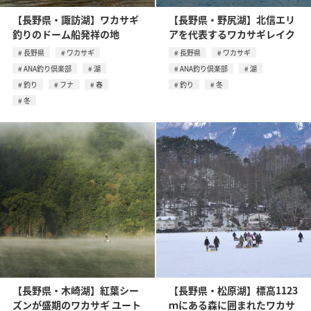
【長野県・諏訪湖】ワカサギ
【長野県・野尻湖】北信エリ
釣りのドーム船発祥の地
アを代表するワカサギレイク
長野県
ワカサギ
長野県
ワカサギ
ANA釣り倶楽部
湖
ANA釣り倶楽部
湖
釣り
フナ
春
釣り
冬
冬
【長野県・木崎湖】紅葉シー
【長野県・松原湖】標高1123
ズンが盛期のワカサギ ユート
ｍにある森に囲まれたワカサ