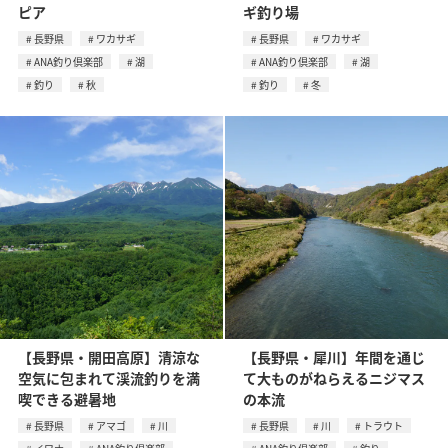
ピア
ギ釣り場
長野県
ワカサギ
長野県
ワカサギ
ANA釣り倶楽部
湖
ANA釣り倶楽部
湖
釣り
秋
釣り
冬
【長野県・開田高原】清涼な
【長野県・犀川】年間を通じ
空気に包まれて渓流釣りを満
て大ものがねらえるニジマス
喫できる避暑地
の本流
長野県
アマゴ
川
長野県
川
トラウト