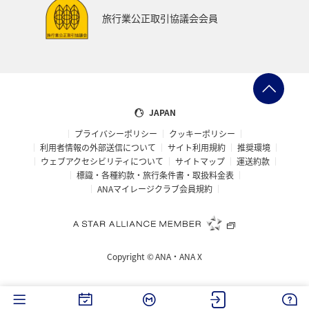
大分県
お祭り・イベント
東南アジア・南アジア
旅行業公正取引協議会会員
フランス
中国地方
福島県
熊本県
メジナ
マイルを使う
アマゴ
和歌山県
世界遺産
ドイツ
群馬県
長野県
宮城県
JAPAN
プライバシーポリシー
クッキーポリシー
オーストリア
東海地方
山形県
クロダイ
利用者情報の外部送信について
サイト利用規約
推奨環境
ウェブアクセシビリティについて
サイトマップ
運送約款
愛媛県
オーストラリア
ホテル
岐阜県
標識・各種約款・旅行条件書・取扱料金表
ANAマイレージクラブ会員規約
タイ
メキシコ
韓国
イギリス
佐賀県
福井県
青森県
京都府
東アジア
滋賀県
Copyright ©
ANA・ANA X
ANAのふるさと納税
愛知県
ベトナム
徳島県
西表島
ロウニンアジ（GT）
茨城県
イタリア