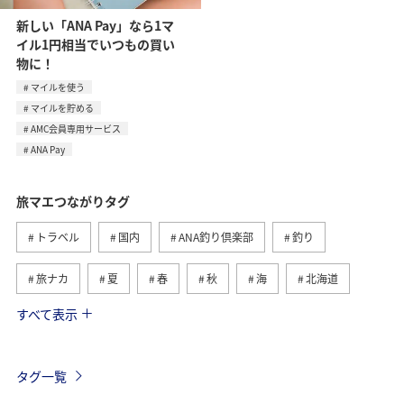
新しい「ANA Pay」なら1マ
イル1円相当でいつもの買い
物に！
マイルを使う
マイルを貯める
AMC会員専用サービス
ANA Pay
旅マエつながりタグ
トラベル
国内
ANA釣り倶楽部
釣り
旅ナカ
夏
春
秋
海
北海道
すべて表示
海外
川
グルメ
アクティビティ
冬
湖
九州地方
沖縄
自然・植物
タグ一覧
ヨーロッパ
ライフ
関東・甲信越地方