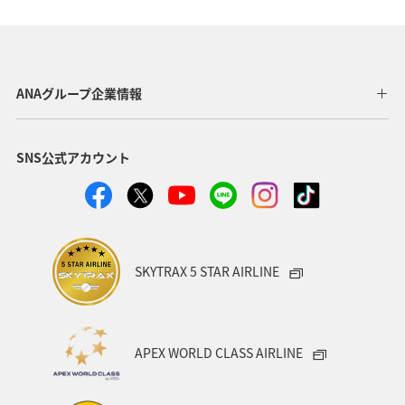
歴史・文化・芸術
アユ
東北地方
東京都
マイルを貯める
長崎県
ワカサギ
高知県
ANAグループ企業情報
ANAマイレージクラブ
四国地方
SNS公式アカウント
ANAショッピング A-style
関西地方
トラウト
ヤマメ
ツアー
旅アト
静岡県
マダイ
福岡県
アオリイカ
温泉
宮崎県
ハワイ
SKYTRAX 5 STAR AIRLINE
神奈川県
趣味
鹿児島県
北陸地方
栃木県
兵庫県
イワナ
アメリカ
秋田県
APEX WORLD CLASS AIRLINE
アメリカ・カナダ・中南米
家族旅行
千葉県