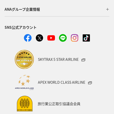
マイルを貯める
長崎県
ワカサギ
高知県
ANAグループ企業情報
ANAマイレージクラブ
四国地方
SNS公式アカウント
ANAショッピング A-style
関西地方
トラウト
ヤマメ
ツアー
旅アト
静岡県
マダイ
福岡県
アオリイカ
温泉
宮崎県
ハワイ
SKYTRAX 5 STAR AIRLINE
神奈川県
趣味
鹿児島県
北陸地方
栃木県
兵庫県
イワナ
アメリカ
秋田県
APEX WORLD CLASS AIRLINE
アメリカ・カナダ・中南米
家族旅行
千葉県
大分県
お祭り・イベント
東南アジア・南アジア
旅行業公正取引協議会会員
フランス
中国地方
福島県
熊本県