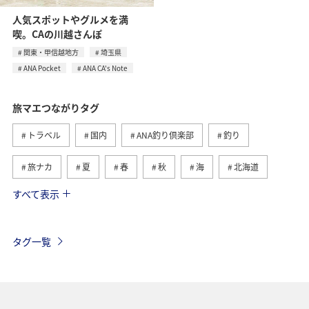
人気スポットやグルメを満
喫。CAの川越さんぽ
関東・甲信越地方
埼玉県
ANA Pocket
ANA CA's Note
旅マエつながりタグ
トラベル
国内
ANA釣り倶楽部
釣り
旅ナカ
夏
春
秋
海
北海道
すべて表示
海外
川
グルメ
アクティビティ
冬
湖
九州地方
沖縄
自然・植物
タグ一覧
ヨーロッパ
ライフ
関東・甲信越地方
歴史・文化・芸術
アユ
東北地方
東京都