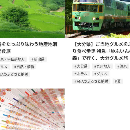
潟をたっぷり味わう地産地消
【大分県】ご当地グルメを
美食旅
り食べ歩き 特急「ゆふいん
森」で行く、大分グルメ旅
関東・甲信越地方
新潟県
大分県
九州地方
温泉
グルメ
自然・植物
ホテル
グルメ
NAのふるさと納税
ANAのふるさと納税
夏