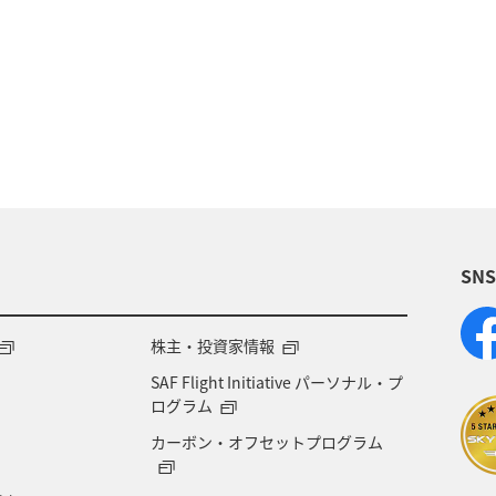
ィビティ
冬
湖
九州地方
沖縄
自
術
アユ
東北地方
東京都
マイルを貯め
四国地方
ANAショッピング A-style
関西地方
福岡県
アオリイカ
温泉
宮崎県
ハワイ
SN
兵庫県
イワナ
アメリカ
秋田県
ア
ント
東南アジア・南アジア
フランス
中国地
株主・投資家情報
SAF Flight Initiative パーソナル・プ
県
世界遺産
ドイツ
群馬県
長野県
ログラム
カーボン・オフセットプログラム
愛媛県
オーストラリア
ホテル
岐阜県