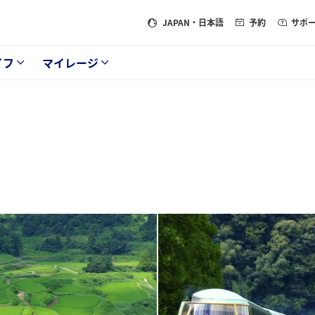
JAPAN
・日本語
予約
サポ
イフ
マイレージ