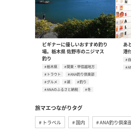
ビギナーに優しいおすすめ釣り
あ
場。栃木県 佐野市のニジマス
港
釣り
栃木県
関東・甲信越地方
A
トラウト
ANA釣り倶楽部
グルメ
湖
釣り
ANAのふるさと納税
冬
旅マエつながりタグ
トラベル
国内
ANA釣り倶楽