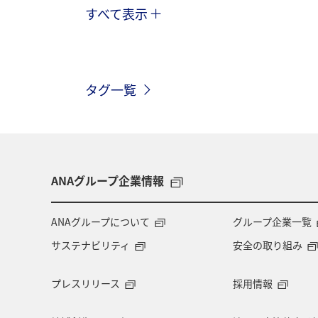
すべて表示
海外
川
グルメ
アクテ
関東・甲信越地方
歴史・文化・芸
タグ一覧
高知県
ANAマイレージクラブ
旅アト
静岡県
マダイ
鹿児島県
北陸地方
栃木県
ANAグループ企業情報
千葉県
大分県
お祭り・イベ
ANAグループについて
グループ企業一覧
サステナビリティ
安全の取り組み
マイルを使う
アマゴ
和歌山
プレスリリース
採用情報
東海地方
山形県
クロダイ