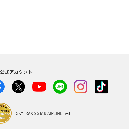
然・植物
ヨーロッパ
ライフ
る
長崎県
ワカサギ
トラウト
ヤマメ
ツアー
神奈川県
趣味
S公式アカウント
メリカ・カナダ・中南米
家族旅行
方
福島県
熊本県
メジナ
宮城県
オーストリア
SKYTRAX 5 STAR AIRLINE
タイ
メキシコ
韓国