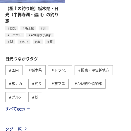
【極上の釣り旅】栃木県・日
光（中禅寺湖・湯川）の釣り
旅
日光
栃木県
川
トラウト
ANA釣り倶楽部
湖
釣り
春
夏
日光つながりタグ
国内
栃木県
トラベル
関東・甲信越地方
旅ナカ
釣り
旅マエ
ANA釣り倶楽部
グルメ
秋
すべて表示
女子旅
春
川
トラウト
湖
夏
タグ一覧