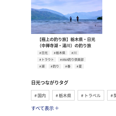
【極上の釣り旅】栃木県・日光
（中禅寺湖・湯川）の釣り旅
日光
栃木県
川
トラウト
ANA釣り倶楽部
湖
釣り
春
夏
日光つながりタグ
国内
栃木県
トラベル
すべて表示
女子旅
春
川
トラウト