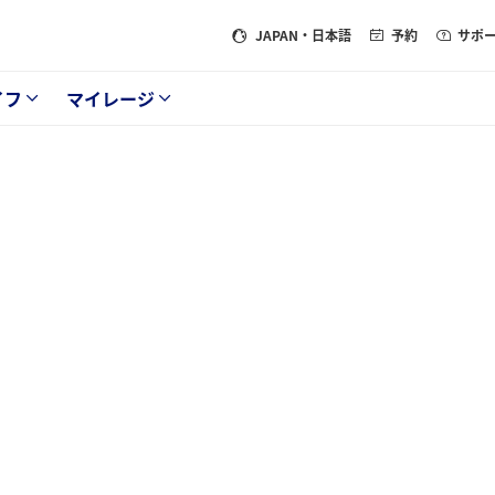
JAPAN
・日本語
予約
サポ
イフ
マイレージ