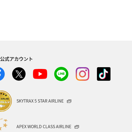
S公式アカウント
SKYTRAX 5 STAR AIRLINE
APEX WORLD CLASS AIRLINE